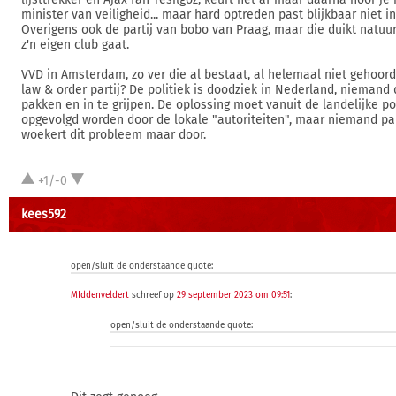
minister van veiligheid... maar hard optreden past blijkbaar niet in 
Overigens ook de partij van bobo van Praag, maar die duikt natuur
z'n eigen club gaat.
VVD in Amsterdam, zo ver die al bestaat, al helemaal niet gehoor
law & order partij? De politiek is doodziek in Nederland, niemand d
pakken en in te grijpen. De oplossing moet vanuit de landelijke p
opgevolgd worden door de lokale "autoriteiten", maar niemand pakt
woekert dit probleem maar door.
+1/-0
kees592
open/sluit de onderstaande quote:
MIddenveldert
schreef op
29 september 2023 om 09:51
:
open/sluit de onderstaande quote: