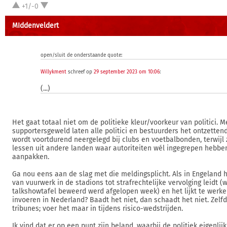
+1/-0
MIddenveldert
open/sluit de onderstaande quote:
Willykment
schreef op
29 september 2023 om 10:06
:
(...)
Het gaat totaal niet om de politieke kleur/voorkeur van politici. M
supportersgeweld laten alle politici en bestuurders het ontzetten
wordt voortdurend neergelegd bij clubs en voetbalbonden, terwijl z
lessen uit andere landen waar autoriteiten wél ingegrepen hebbe
aanpakken.
Ga nou eens aan de slag met die meldingsplicht. Als in Engeland h
van vuurwerk in de stadions tot strafrechtelijke vervolging leidt 
talkshowtafel beweerd werd afgelopen week) en het lijkt te werk
invoeren in Nederland? Baadt het niet, dan schaadt het niet. Zelf
tribunes; voer het maar in tijdens risico-wedstrijden.
Ik vind dat er op een punt zijn beland, waarbij de politiek eigenl