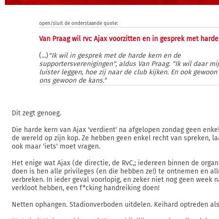
open/sluit de onderstaande quote:
Van Praag wil rvc Ajax voorzitten en in gesprek met harde
(...)
"Ik wil in gesprek met de harde kern en de
supportersverenigingen", aldus Van Praag. "Ik wil daar mij
luister leggen, hoe zij naar de club kijken. En ook gewoon
ons gewoon de kans."
Dit zegt genoeg.
Die harde kern van Ajax 'verdient' na afgelopen zondag geen enkel
de wereld op zijn kop. Ze hebben geen enkel recht van spreken, la
ook maar 'iets' moet vragen.
Het enige wat Ajax (de directie, de RvC,; iedereen binnen de organ
doen is hen alle privileges (en die hebben ze!) te ontnemen en al
verbreken. In ieder geval voorlopig, en zeker niet nog geen week n
verkloot hebben, een f*cking handreiking doen!
Netten ophangen. Stadionverboden uitdelen. Keihard optreden als 