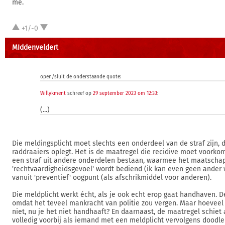
me.
+1/-0
MIddenveldert
open/sluit de onderstaande quote:
Willykment
schreef op
29 september 2023 om 12:33
:
(...)
Die meldingsplicht moet slechts een onderdeel van de straf zijn, d
raddraaiers oplegt. Het is de maatregel die recidive moet voorko
een straf uit andere onderdelen bestaan, waarmee het maatschap
'rechtvaardigheidsgevoel' wordt bediend (ik kan even geen ande
vanuit 'preventief' oogpunt (als afschrikmiddel voor anderen).
Die meldplicht werkt écht, als je ook echt erop gaat handhaven. De 
omdat het teveel mankracht van politie zou vergen. Maar hoeveel 
niet, nu je het niet handhaaft? En daarnaast, de maatregel schiet 
volledig voorbij als iemand met een meldplicht vervolgens doodl