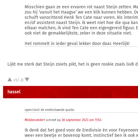
Misschien gaan ze een ervaren rot naast Steijn zetten. M
zou hij ‘vanuit het Haagse’ we een klik kunnen hebben. D
schuift vanochtend Henk Ten Cate naar voren. Als interim
en/of assistent naast Steijn. Ik weet niet hoe die qua ka
elkaar matchen, ik vind Ten Cate een eigengereid figuur. E
ook niet de gemakkelijkste, zeker in deze situatie niet.
Het rommelt in ieder geval lekker door daar. Heerlijk!
Lijkt me sterk dat Steijn zoiets pikt, het is geen rookie zoals GvB d
+1/-0
hassel
open/sluit de onderstaande quote:
MIddenveldert
schreef op
28 september 2023 om 11:53
:
Ik denk dat het goed voor de Eredivisie én voor Feyenoord 
weer een beetje er bovenop komt. Instinctief ben ik ook 