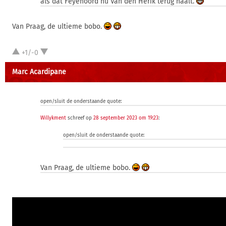
als dat Feyenoord nu Van den Herik terug haalt.
Van Praag, de ultieme bobo.
+1/-0
Marc Acardipane
open/sluit de onderstaande quote:
Willykment
schreef op
28 september 2023 om 19:23
:
open/sluit de onderstaande quote:
Van Praag, de ultieme bobo.