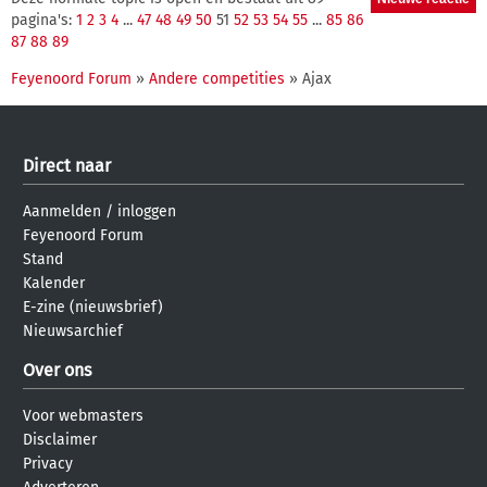
pagina's:
1
2
3
4
...
47
48
49
50
51
52
53
54
55
...
85
86
87
88
89
Feyenoord Forum
»
Andere competities
» Ajax
Direct naar
Aanmelden
/
inloggen
Feyenoord Forum
Stand
Kalender
E-zine (nieuwsbrief)
Nieuwsarchief
Over ons
Voor webmasters
Disclaimer
Privacy