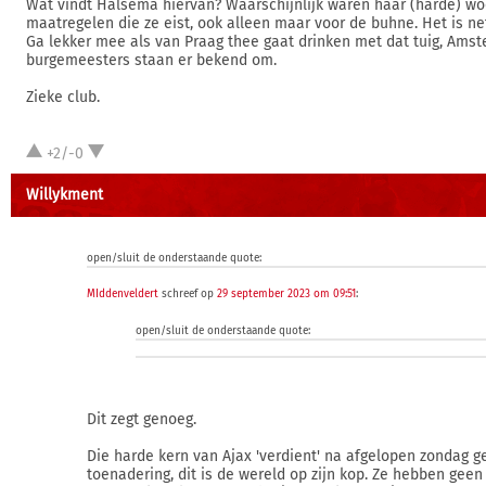
Wat vindt Halsema hiervan? Waarschijnlijk waren haar (harde) w
maatregelen die ze eist, ook alleen maar voor de buhne. Het is net
Ga lekker mee als van Praag thee gaat drinken met dat tuig, Ams
burgemeesters staan er bekend om.
Zieke club.
+2/-0
Willykment
open/sluit de onderstaande quote:
MIddenveldert
schreef op
29 september 2023 om 09:51
:
open/sluit de onderstaande quote:
Dit zegt genoeg.
Die harde kern van Ajax 'verdient' na afgelopen zondag 
toenadering, dit is de wereld op zijn kop. Ze hebben geen