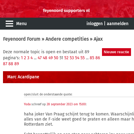
Menu
inloggen
|
aanmelden
Feyenoord Forum
»
Andere competities
» Ajax
Deze normale topic is open en bestaat uit 89
pagina's:
1
2
3
4
...
47
48
49
50
51
52
53
54
55
...
85
86
87
88
89
Marc Acardipane
open/sluit de onderstaande quote:
Yoda
schreef op
28 september 2023 om 15:00
:
haha joker Van Praag schijnt terug te komen. Waarschijnli
alles van de F-side weet goed te praten en alleen maar h
Rotterdam ziet.