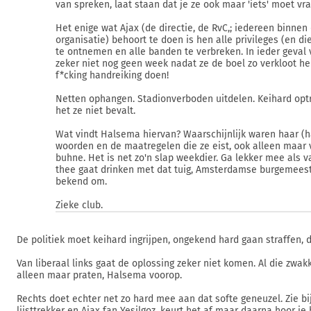
van spreken, laat staan dat je ze ook maar 'iets' moet vr
Het enige wat Ajax (de directie, de RvC,; iedereen binnen
organisatie) behoort te doen is hen alle privileges (en di
te ontnemen en alle banden te verbreken. In ieder geval 
zeker niet nog geen week nadat ze de boel zo verkloot h
f*cking handreiking doen!
Netten ophangen. Stadionverboden uitdelen. Keihard opt
het ze niet bevalt.
Wat vindt Halsema hiervan? Waarschijnlijk waren haar (h
woorden en de maatregelen die ze eist, ook alleen maar 
buhne. Het is net zo'n slap weekdier. Ga lekker mee als 
thee gaat drinken met dat tuig, Amsterdamse burgemeest
bekend om.
Zieke club.
De politiek moet keihard ingrijpen, ongekend hard gaan straffen, da
Van liberaal links gaat de oplossing zeker niet komen. Al die zwakk
alleen maar praten, Halsema voorop.
Rechts doet echter net zo hard mee aan dat softe geneuzel. Zie b
lijsttrekker en Ajax fan Yesilgoz, keurt het af maar daarna hoor je