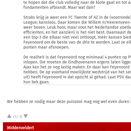
te hopen dat die club volledig naar de klote gaat en tot 
fundamenten afbrandt. Maar wat dan?
Straks krijg je weer een FC Twente of AZ in de (voorrond
League; kansloos. Daar komen die Willem II/Heerenveen
weer boven. Leuk hoor, maar voor het Nederlandse voetba
efficienten, en het aanzien) is het niet best. Daarnaast d
een top-3 die elkaar niet veel ontloopt, méér kansen bied
Feyenoord om de beste van de drie te worden. Laat ze el
punten maar afsnoepen.
De realiteit is dat Feyenoord nog minimaal 4 punten op 
inlopen. Die moeten de Eindhovenaren ergens laten liggen
Ajax kan het ze nog lastig maken. En daar kan Feyenoord p
hebben. De op voorhand moeilijkste wedstrijd van het se
uit) heeft Feyenoord in dat opzicht al gehad. Laat PSV d
hun bek gaan.
We hebben ze nodig maar deze puinzooi mag nog wel even duren ho
+1/-0
MIddenveldert