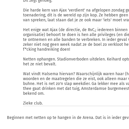
Dit zegt genoeg.
Die harde kern van Ajax 'verdient' na afgelopen zondag 
toenadering, dit is de wereld op zijn kop. Ze hebben geen
van spreken, laat staan dat je ze ook maar 'iets' moet vr
Het enige wat Ajax (de directie, de RvC,; iedereen binnen
organisatie) behoort te doen is hen alle privileges (en di
te ontnemen en alle banden te verbreken. In ieder geval 
zeker niet nog geen week nadat ze de boel zo verkloot h
f*cking handreiking doen!
Netten ophangen. Stadionverboden uitdelen. Keihard opt
het ze niet bevalt.
Wat vindt Halsema hiervan? Waarschijnlijk waren haar (h
woorden en de maatregelen die ze eist, ook alleen maar 
buhne. Het is net zo'n slap weekdier. Ga lekker mee als 
thee gaat drinken met dat tuig, Amsterdamse burgemeest
bekend om.
Zieke club.
Beginnen met netten op te hangen in de Arena. Dat is in ieder geva