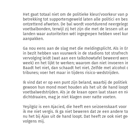
Het gaat totaal niet om de politieke kleur/voorkeur van po
betrekking tot supportersgeweld laten alle politici en be
ontzettend afweten. De bal wordt voortdurend neergelegd
voetbalbonden, terwijl zij het zijn die met de lessen uit 
landen waar autoriteiten wél ingegrepen hebben veel ku
aanpakken.
Ga nou eens aan de slag met die meldingsplicht. Als in E
in bezit hebben van vuurwerk in de stadions tot strafrech
vervolging leidt (wat aan een talkshowtafel beweerd wer
week) en het lijkt te werken; waarom dan niet invoeren i
Baadt het niet, dan schaadt het niet. Zelfde met alcohol 
tribunes; voer het maar in tijdens risico-wedstrijden.
Ik vind dat er op een punt zijn beland, waarbij de politiek 
gewoon hun mond moet houden als het uit de hand loopt
voetbalwedstrijden. Als je de kraan open laat staan en ni
dichtdraaien, mag je niet klagen over natte voeten.
Yeşilgöz is een Ajacied, die heeft een seizoenskaart voor
ik me niet vergis. Ik ga niet beweren dat ze een andere t
nu het bij Ajax uit de hand loopt. Dat heeft ze ook niet g
volgens mij.