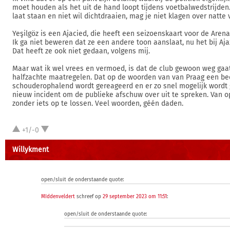
moet houden als het uit de hand loopt tijdens voetbalwedstrijden.
laat staan en niet wil dichtdraaien, mag je niet klagen over natte 
Yeşilgöz is een Ajacied, die heeft een seizoenskaart voor de Arena 
Ik ga niet beweren dat ze een andere toon aanslaat, nu het bij Aja
Dat heeft ze ook niet gedaan, volgens mij.
Maar wat ik wel vrees en vermoed, is dat de club gewoon weg ga
halfzachte maatregelen. Dat op de woorden van van Praag een be
schouderophalend wordt gereageerd en er zo snel mogelijk wordt
nieuw incident om de publieke afschuw over uit te spreken. Van o
zonder iets op te lossen. Veel woorden, géén daden.
+1/-0
Willykment
open/sluit de onderstaande quote:
MIddenveldert
schreef op
29 september 2023 om 11:51
:
open/sluit de onderstaande quote: