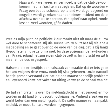
Maar wat ik wel vrees en vermoed, is dat de club gewoon
komen met halfzachte maatregelen. Dat op de woorden 
Praag een beetje schouderophalend wordt gereageerd en 
mogelijk wordt gekeken naar een nieuw incident om de p
afschuw over uit te spreken. Van ophef naar ophef, zonder
lossen. Veel woorden, géén daden.
Precies mijn punt, de politieke kleur maakt niet uit maar de clubv
wel door te schemeren. Bij die Turkse vrouw blijft het bij die ene
mededeling en ze gaat over op de orde van de dag, dat is bij lang
Hypocrieter vind je ze bijna niet, bij deze zogenaamde law&order p
van Praag, zolang het zijn eigen club betreft is hij muisstil en wil h
maar eindeloos in gesprek.
Halsema die er destijds een halszaak van maakte dat er iets gebe
het zou volgens deze vrouw nooit bij Ajax gebeuren. Onzin natuurl
beetje gezond verstand ziet dat dit een maatschappelijk probleem i
en Feyenoord komt het vaker tot uiting vanwege de schaal van dez
De tijd van praten is over. De meldingsplicht is niet genoeg, er mo
worden in dit land bij dit soort hooliganisme. Vrijheid afpakken e
werkt beter dan een meldingsplicht. De softe manier van aanpakke
mislukt, er moet keihard worden ingegrepen.