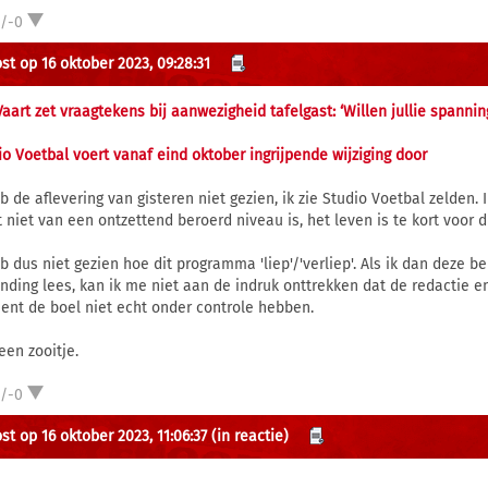
1/-0
st op 16 oktober 2023, 09:28:31
Vaart zet vraagtekens bij aanwezigheid tafelgast: ‘Willen jullie spannin
io Voetbal voert vanaf eind oktober ingrijpende wijziging door
eb de aflevering van gisteren niet gezien, ik zie Studio Voetbal zelden
 niet van een ontzettend beroerd niveau is, het leven is te kort voor dit
eb dus niet gezien hoe dit programma 'liep'/'verliep'. Als ik dan deze 
ending lees, kan ik me niet aan de indruk onttrekken dat de redactie e
nt de boel niet echt onder controle hebben.
een zooitje.
1/-0
st op 16 oktober 2023, 11:06:37
(in reactie)