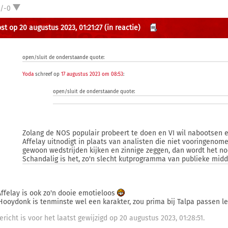
1/-0
st op 20 augustus 2023, 01:21:27
(in reactie)
open/sluit de onderstaande quote:
Yoda
schreef op
17 augustus 2023 om 08:53
:
open/sluit de onderstaande quote:
Zolang de NOS populair probeert te doen en VI wil nabootsen e
Affelay uitnodigt in plaats van analisten die niet vooringenomen 
gewoon wedstrijden kijken en zinnige zeggen, dan wordt het n
Schandalig is het, zo'n slecht kutprogramma van publieke midd
Affelay is ook zo'n dooie emotieloos
Hooydonk is tenminste wel een karakter, zou prima bij Talpa passen lek
ericht is voor het laatst gewijzigd op 20 augustus 2023, 01:28:51.