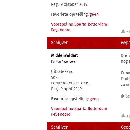
Reg.: 9 oktober 2019
Favoriete opstelling:
geen
Voorspel nu Sparta Rotterdam-
Feyenoord
+
Schrijver
Gepo
MIddenveldert
Die 
nog 
Fan van
Feyenoord
Uit: Stekend
Er o
Vak: -
Duit
Forumreacties: 3.909
zwar
Reg.: 9 april 2019
Ik b
Favoriete opstelling:
geen
Voorspel nu Sparta Rotterdam-
Feyenoord
+
Schrijver
Gepo