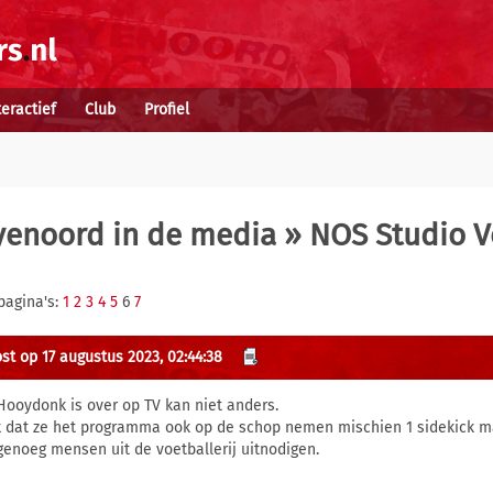
teractief
Club
Profiel
yenoord in de media
» NOS Studio V
pagina's:
1
2
3
4
5
6
7
st op 17 augustus 2023, 02:44:38
Hooydonk is over op TV kan niet anders.
 dat ze het programma ook op de schop nemen mischien 1 sidekick ma
genoeg mensen uit de voetballerij uitnodigen.