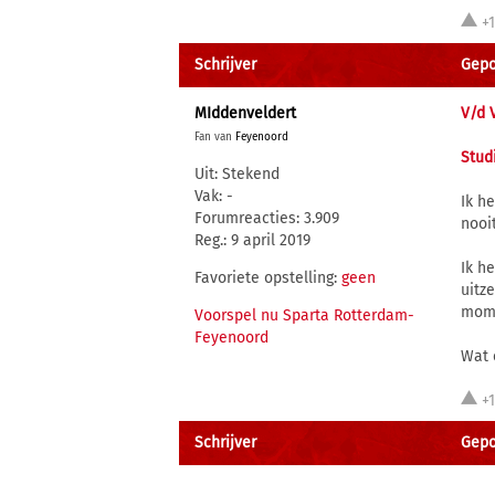
+
Schrijver
Gepo
MIddenveldert
V/d 
Fan van
Feyenoord
Stud
Uit: Stekend
Vak: -
Ik h
Forumreacties: 3.909
nooit
Reg.: 9 april 2019
Ik h
Favoriete opstelling:
geen
uitz
mome
Voorspel nu Sparta Rotterdam-
Feyenoord
Wat 
+
Schrijver
Gepo