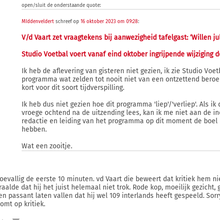
open/sluit de onderstaande quote:
MIddenveldert
schreef op
16 oktober 2023 om 09:28
:
V/d Vaart zet vraagtekens bij aanwezigheid tafelgast: ‘Willen ju
Studio Voetbal voert vanaf eind oktober ingrijpende wijziging d
Ik heb de aflevering van gisteren niet gezien, ik zie Studio Voet
programma wat zelden tot nooit niet van een ontzettend beroerd
kort voor dit soort tijdverspilling.
Ik heb dus niet gezien hoe dit programma 'liep'/'verliep'. Als i
vroege ochtend na de uitzending lees, kan ik me niet aan de i
redactie en leiding van het programma op dit moment de boel 
hebben.
Wat een zooitje.
toevallig de eerste 10 minuten. vd Vaart die beweert dat kritiek hem ni
raalde dat hij het juist helemaal niet trok. Rode kop, moeilijk gezicht,
en passant laten vallen dat hij wel 109 interlands heeft gespeeld. Sorr
omt op kritiek.