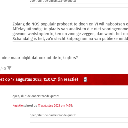
open/sluit de onderstaande quote:
Zolang de NOS populair probeert te doen en VI wil nabootsen e
Affelay uitnodigt in plaats van analisten die niet vooringenomen 
gewoon wedstrijden kijken en zinnige zeggen, dan wordt het n
Schandalig is het, zo'n slecht kutprogramma van publieke midd
idee maar blijkt dat ook uit de kijkcijfers?
1/-0
st op 17 augustus 2023, 15:07:21
(in reactie)
open/sluit de onderstaande quote:
Knakkie
schreef op
17 augustus 2023 om 14:55
:
open/sluit de onderstaande quote: