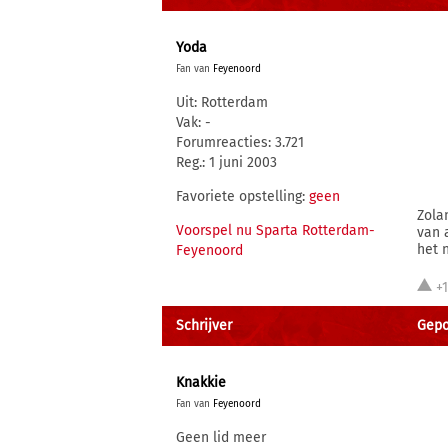
Yoda
Fan van
Feyenoord
Uit: Rotterdam
Vak: -
Forumreacties: 3.721
Reg.: 1 juni 2003
Favoriete opstelling:
geen
Zola
Voorspel nu Sparta Rotterdam-
van 
het 
Feyenoord
+
Schrijver
Gepo
Knakkie
Fan van
Feyenoord
Geen lid meer