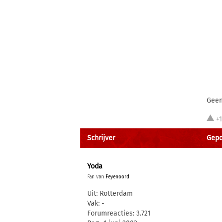
Geen 
+
Schrijver
Gepo
Yoda
Fan van
Feyenoord
Uit: Rotterdam
Vak: -
Forumreacties: 3.721