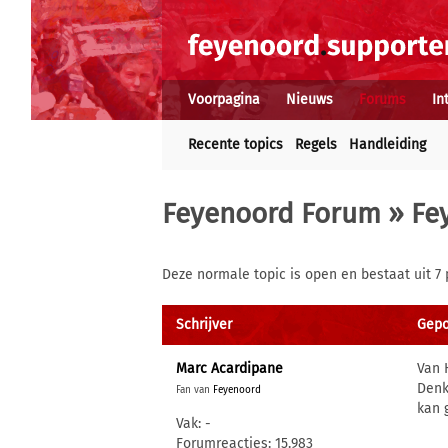
Voorpagina
Nieuws
Forums
In
Recente topics
Regels
Handleiding
Feyenoord Forum
»
Fe
Deze normale topic is open en bestaat uit 7 
Schrijver
Gepo
Marc Acardipane
Van 
Denk
Fan van
Feyenoord
kan 
Vak: -
Forumreacties: 15.983