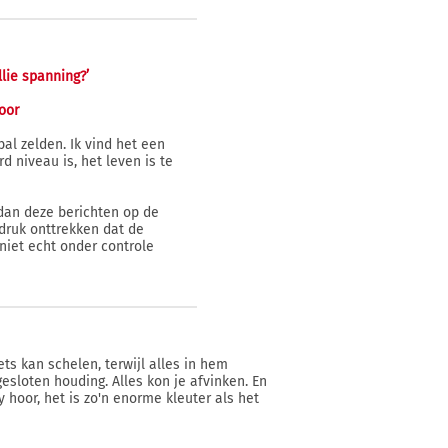
llie spanning?’
oor
bal zelden. Ik vind het een
 niveau is, het leven is te
k dan deze berichten op de
ndruk onttrekken dat de
niet echt onder controle
ets kan schelen, terwijl alles in hem
 gesloten houding. Alles kon je afvinken. En
y hoor, het is zo'n enorme kleuter als het