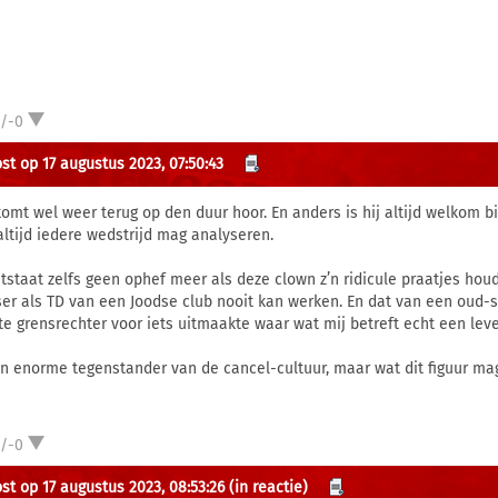
1/-0
st op 17 augustus 2023, 07:50:43
komt wel weer terug op den duur hoor. En anders is hij altijd welkom 
altijd iedere wedstrijd mag analyseren.
ntstaat zelfs geen ophef meer als deze clown z’n ridicule praatjes houd
ser als TD van een Joodse club nooit kan werken. En dat van een oud-sp
te grensrechter voor iets uitmaakte waar wat mij betreft echt een le
en enorme tegenstander van de cancel-cultuur, maar wat dit figuur mag b
1/-0
st op 17 augustus 2023, 08:53:26
(in reactie)