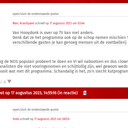
open/sluit de onderstaande quote:
Marc Acardipane
schreef op
17 augustus 2023 om 02:44
:
Van Hooydonk is over op TV kan niet anders.
Denk dat ze het programma ook op de schop nemen mischien 1
verschillende gasten je kan genoeg mensen uit de voetballerij 
ng de NOS populair probeert te doen en VI wil nabootsen en dus clowns
analisten die niet vooringenomen en schijtlollig zijn, wel gewoon weds
nooit wat met dit programma. Schandalig is het, zo'n slecht kutprogr
1/-0
st op 17 augustus 2023, 14:55:16
(in reactie)
open/sluit de onderstaande quote:
Yoda
schreef op
17 augustus 2023 om 08:53
: