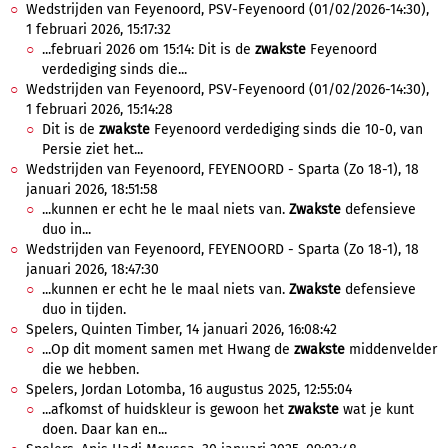
Wedstrijden van Feyenoord, PSV-Feyenoord (01/02/2026-14:30),
1 februari 2026, 15:17:32
...februari 2026 om 15:14: Dit is de
zwakste
Feyenoord
verdediging sinds die...
Wedstrijden van Feyenoord, PSV-Feyenoord (01/02/2026-14:30),
1 februari 2026, 15:14:28
Dit is de
zwakste
Feyenoord verdediging sinds die 10-0, van
Persie ziet het...
Wedstrijden van Feyenoord, FEYENOORD - Sparta (Zo 18-1), 18
januari 2026, 18:51:58
...kunnen er echt he le maal niets van.
Zwakste
defensieve
duo in...
Wedstrijden van Feyenoord, FEYENOORD - Sparta (Zo 18-1), 18
januari 2026, 18:47:30
...kunnen er echt he le maal niets van.
Zwakste
defensieve
duo in tijden.
Spelers, Quinten Timber, 14 januari 2026, 16:08:42
...Op dit moment samen met Hwang de
zwakste
middenvelder
die we hebben.
Spelers, Jordan Lotomba, 16 augustus 2025, 12:55:04
...afkomst of huidskleur is gewoon het
zwakste
wat je kunt
doen. Daar kan en...