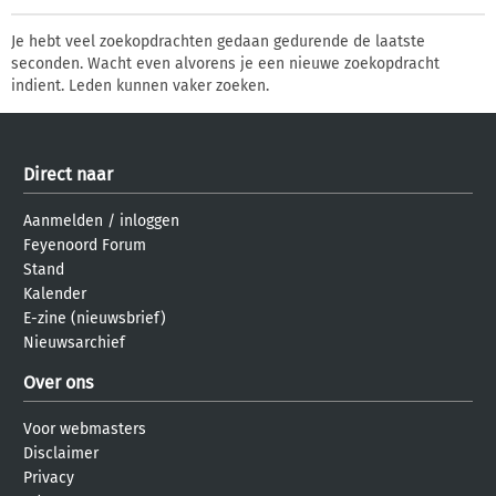
Je hebt veel zoekopdrachten gedaan gedurende de laatste
seconden. Wacht even alvorens je een nieuwe zoekopdracht
indient. Leden kunnen vaker zoeken.
Direct naar
Aanmelden
/
inloggen
Feyenoord Forum
Stand
Kalender
E-zine (nieuwsbrief)
Nieuwsarchief
Over ons
Voor webmasters
Disclaimer
Privacy