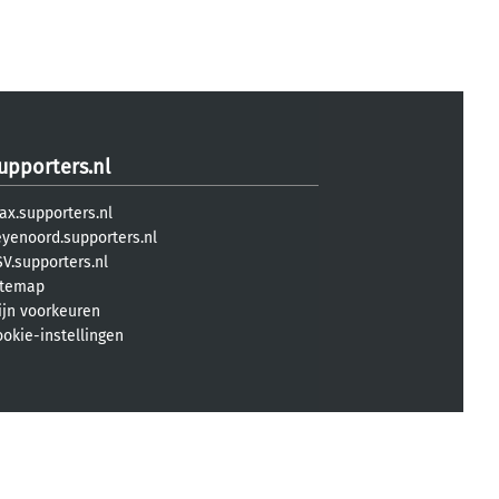
upporters.nl
ax.supporters.nl
eyenoord.supporters.nl
V.supporters.nl
itemap
ijn voorkeuren
ookie-instellingen