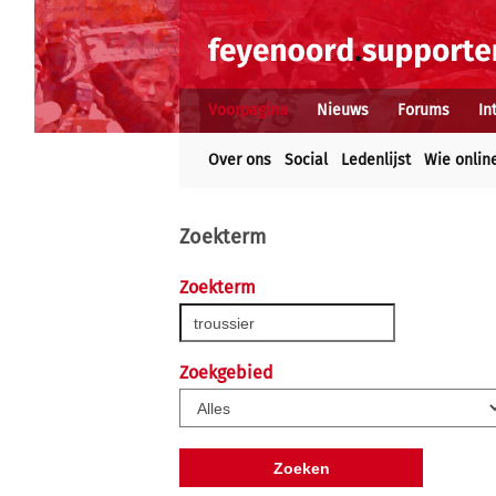
Voorpagina
Nieuws
Forums
In
Over ons
Social
Ledenlijst
Wie onlin
Zoekterm
Zoekterm
Zoekgebied