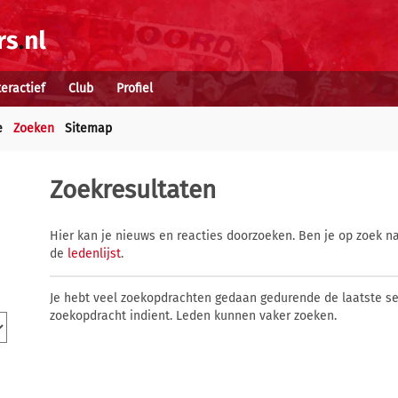
teractief
Club
Profiel
e
Zoeken
Sitemap
Zoekresultaten
Hier kan je nieuws en reacties doorzoeken. Ben je op zoek na
de
ledenlijst
.
Je hebt veel zoekopdrachten gedaan gedurende de laatste s
zoekopdracht indient. Leden kunnen vaker zoeken.