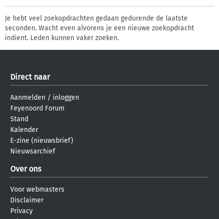
Je hebt veel zoekopdrachten gedaan gedurende de laatste
seconden. Wacht even alvorens je een nieuwe zoekopdracht
indient. Leden kunnen vaker zoeken.
Direct naar
Aanmelden
/
inloggen
Feyenoord Forum
Stand
Kalender
E-zine (nieuwsbrief)
Nieuwsarchief
Over ons
Voor webmasters
Disclaimer
Privacy