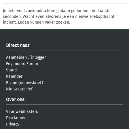
Je hebt veel zoekopdrachten gedaan gedurende de laatste
seconden. Wacht even alvorens je een nieuwe zoekopdracht
indient. Leden kunnen vaker zoeken.
Direct naar
Aanmelden
/
inloggen
Feyenoord Forum
Stand
Kalender
E-zine (nieuwsbrief)
Nieuwsarchief
Over ons
Voor webmasters
Disclaimer
Privacy