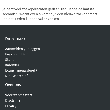
Je hebt veel zoekopdrachten gedaan gedurende de laatste
seconden. Wacht even alvorens je een nieuwe zoekopdracht
indient. Leden kunnen vaker zoeken.
Direct naar
Aanmelden
/
inloggen
Feyenoord Forum
Stand
Kalender
E-zine (nieuwsbrief)
Nieuwsarchief
Over ons
Voor webmasters
Disclaimer
Privacy