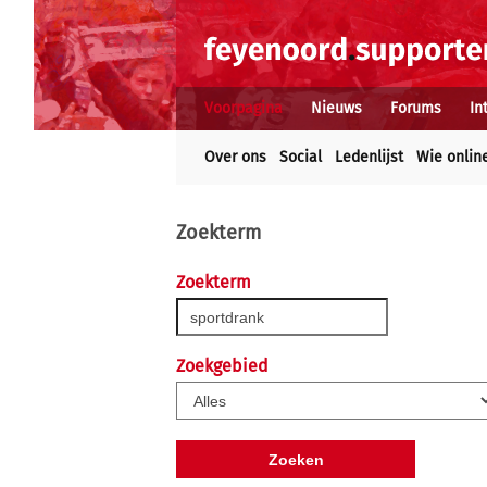
Voorpagina
Nieuws
Forums
In
Over ons
Social
Ledenlijst
Wie onlin
Zoekterm
Zoekterm
Zoekgebied