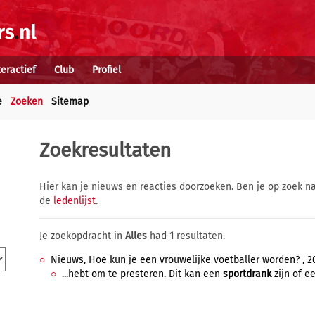
teractief
Club
Profiel
e
Zoeken
Sitemap
Zoekresultaten
Hier kan je nieuws en reacties doorzoeken. Ben je op zoek na
de
ledenlijst
.
Je zoekopdracht in
Alles
had
1
resultaten.
Nieuws, Hoe kun je een vrouwelijke voetballer worden? , 2
...hebt om te presteren. Dit kan een
sportdrank
zijn of ee