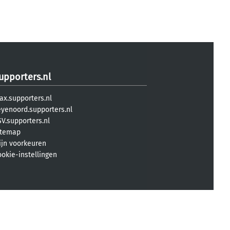
upporters.nl
ax.supporters.nl
eyenoord.supporters.nl
V.supporters.nl
itemap
ijn voorkeuren
ookie-instellingen