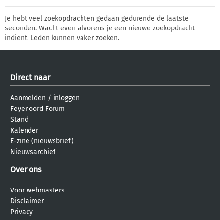
Je hebt veel zoekopdrachten gedaan gedurende de laatste
seconden. Wacht even alvorens je een nieuwe zoekopdracht
indient. Leden kunnen vaker zoeken.
Direct naar
Aanmelden
/
inloggen
Feyenoord Forum
Stand
Kalender
E-zine (nieuwsbrief)
Nieuwsarchief
Over ons
Voor webmasters
Disclaimer
Privacy