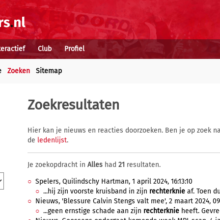
teractief
Club
Profiel
e
Zoeken
Sitemap
Zoekresultaten
Hier kan je nieuws en reacties doorzoeken. Ben je op zoek na
de
ledenlijst
.
Je zoekopdracht in
Alles
had
21
resultaten.
Spelers, Quilindschy Hartman, 1 april 2024, 16:13:10
...hij zijn voorste kruisband in zijn
rechterknie
af. Toen d
Nieuws, 'Blessure Calvin Stengs valt mee', 2 maart 2024, 09
...geen ernstige schade aan zijn
rechterknie
heeft. Gevre