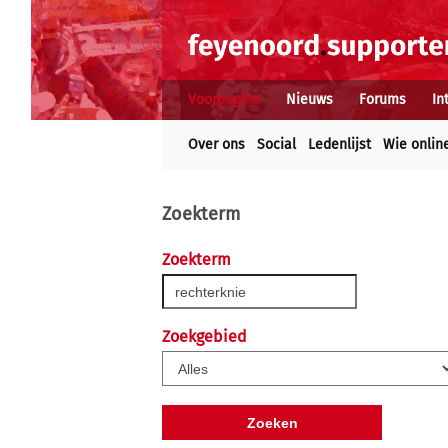
Voorpagina
Nieuws
Forums
In
Over ons
Social
Ledenlijst
Wie onlin
Zoekterm
Zoekterm
Zoekgebied