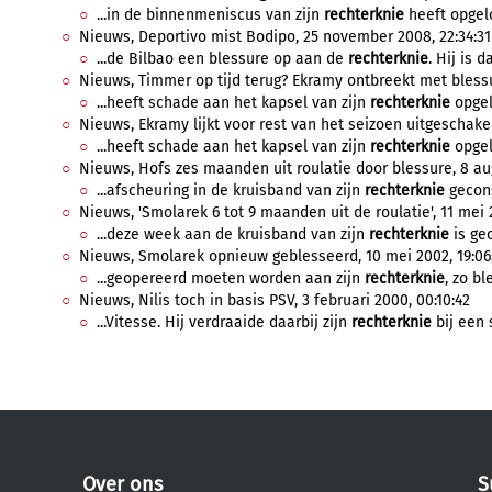
...in de binnenmeniscus van zijn
rechterknie
heeft opgelo
Nieuws, Deportivo mist Bodipo, 25 november 2008, 22:34:31
...de Bilbao een blessure op aan de
rechterknie
. Hij is 
Nieuws, Timmer op tijd terug? Ekramy ontbreekt met blessur
...heeft schade aan het kapsel van zijn
rechterknie
opgel
Nieuws, Ekramy lijkt voor rest van het seizoen uitgeschakeld
...heeft schade aan het kapsel van zijn
rechterknie
opgel
Nieuws, Hofs zes maanden uit roulatie door blessure, 8 aug
...afscheuring in de kruisband van zijn
rechterknie
gecons
Nieuws, 'Smolarek 6 tot 9 maanden uit de roulatie', 11 mei 2
...deze week aan de kruisband van zijn
rechterknie
is geo
Nieuws, Smolarek opnieuw geblesseerd, 10 mei 2002, 19:06
...geopereerd moeten worden aan zijn
rechterknie
, zo bl
Nieuws, Nilis toch in basis PSV, 3 februari 2000, 00:10:42
...Vitesse. Hij verdraaide daarbij zijn
rechterknie
bij een 
Over ons
S