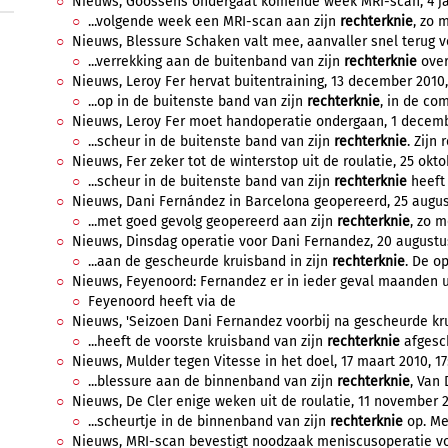
Nieuws, Goossens ondergaat komende week MRI-scan, 4 jan
...volgende week een MRI-scan aan zijn
rechterknie
, zo 
Nieuws, Blessure Schaken valt mee, aanvaller snel terug ve
...verrekking aan de buitenband van zijn
rechterknie
over
Nieuws, Leroy Fer hervat buitentraining, 13 december 2010,
...op in de buitenste band van zijn
rechterknie
, in de com
Nieuws, Leroy Fer moet handoperatie ondergaan, 1 decembe
...scheur in de buitenste band van zijn
rechterknie
. Zijn 
Nieuws, Fer zeker tot de winterstop uit de roulatie, 25 okto
...scheur in de buitenste band van zijn
rechterknie
heeft 
Nieuws, Dani Fernández in Barcelona geopereerd, 25 august
...met goed gevolg geopereerd aan zijn
rechterknie
, zo m
Nieuws, Dinsdag operatie voor Dani Fernandez, 20 augustus
...aan de gescheurde kruisband in zijn
rechterknie
. De op
Nieuws, Feyenoord: Fernandez er in ieder geval maanden uit
Feyenoord heeft via de
Nieuws, 'Seizoen Dani Fernandez voorbij na gescheurde krui
...heeft de voorste kruisband van zijn
rechterknie
afgesch
Nieuws, Mulder tegen Vitesse in het doel, 17 maart 2010, 17
...blessure aan de binnenband van zijn
rechterknie
, Van 
Nieuws, De Cler enige weken uit de roulatie, 11 november 2
...scheurtje in de binnenband van zijn
rechterknie
op. Met
Nieuws, MRI-scan bevestigt noodzaak meniscusoperatie voo