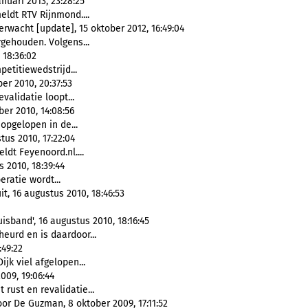
uari 2013, 23:28:25
meldt RTV Rijnmond....
rwacht [update], 15 oktober 2012, 16:49:04
gehouden. Volgens...
 18:36:02
petitiewedstrijd...
r 2010, 20:37:53
revalidatie loopt...
ber 2010, 14:08:56
opgelopen in de...
us 2010, 17:22:04
eldt Feyenoord.nl....
 2010, 18:39:44
eratie wordt...
, 16 augustus 2010, 18:46:53
sband', 16 augustus 2010, 18:16:45
eurd en is daardoor...
:49:22
Dijk viel afgelopen...
009, 19:06:44
 rust en revalidatie...
r De Guzman, 8 oktober 2009, 17:11:52