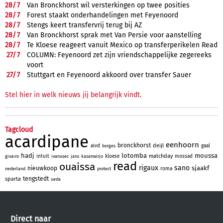
28/
7
Van Bronckhorst wil versterkingen op twee posities
28/
7
Forest staakt onderhandelingen met Feyenoord
28/
7
Stengs keert transfervrij terug bij AZ
28/
7
Van Bronckhorst sprak met Van Persie voor aanstelling
28/
7
Te Kloese reageert vanuit Mexico op transferperikelen Read
27/
7
COLUMN: Feyenoord zet zijn vriendschappelijke zegereeks
voort
27/
7
Stuttgart en Feyenoord akkoord over transfer Sauer
Stel hier in welk nieuws jij belangrijk vindt.
Tagcloud
acardipane
eenhoorn
bronckhorst
deijl
aivd
gaal
borges
hadj
lotomba
moussa
matchday
intuit
kloese
mossad
givairo
ivanusec
jans
kasanwirjo
read
ouaissa
rigaux
sano
sjaakf
nieuwkoop
roma
nederland
protect
tengstedt
sparta
ueda
Direct naar