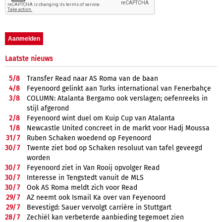
Laatste nieuws
5/
8
Transfer Read naar AS Roma van de baan
4/
8
Feyenoord gelinkt aan Turks international van Fenerbahçe
3/
8
COLUMN: Atalanta Bergamo ook verslagen; oefenreeks in
stijl afgerond
2/
8
Feyenoord wint duel om Kuip Cup van Atalanta
1/
8
Newcastle United concreet in de markt voor Hadj Moussa
31/
7
Ruben Schaken woedend op Feyenoord
30/
7
Twente ziet bod op Schaken resoluut van tafel geveegd
worden
30/
7
Feyenoord ziet in Van Rooij opvolger Read
30/
7
Interesse in Tengstedt vanuit de MLS
30/
7
Ook AS Roma meldt zich voor Read
29/
7
AZ neemt ook Ismail Ka over van Feyenoord
29/
7
Bevestigd: Sauer vervolgt carrière in Stuttgart
28/
7
Zechiël kan verbeterde aanbieding tegemoet zien