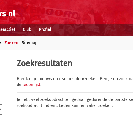
teractief
Club
Profiel
e
Zoeken
Sitemap
Zoekresultaten
Hier kan je nieuws en reacties doorzoeken. Ben je op zoek na
de
ledenlijst
.
Je hebt veel zoekopdrachten gedaan gedurende de laatste s
zoekopdracht indient. Leden kunnen vaker zoeken.