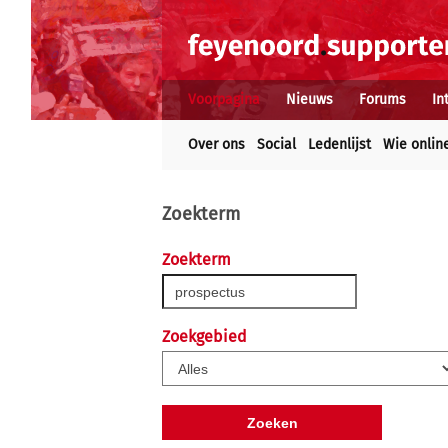
Voorpagina
Nieuws
Forums
In
Over ons
Social
Ledenlijst
Wie onlin
Zoekterm
Zoekterm
Zoekgebied