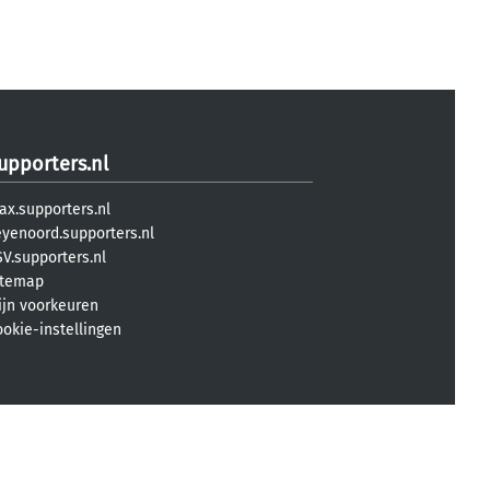
upporters.nl
ax.supporters.nl
eyenoord.supporters.nl
V.supporters.nl
itemap
ijn voorkeuren
ookie-instellingen