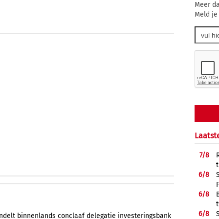
Meer da
Meld je
Laatst
7/
8
6/
8
6/
8
6/
8
ndelt
binnenlands
conclaaf
delegatie
investeringsbank