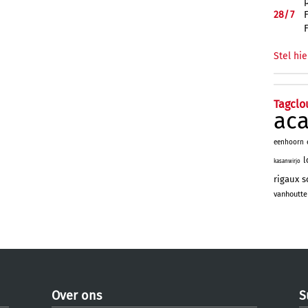
28/
7
Stel hie
Tagclo
ac
eenhoorn
l
kasanwirjo
rigaux
s
vanhoutte
Over ons
S