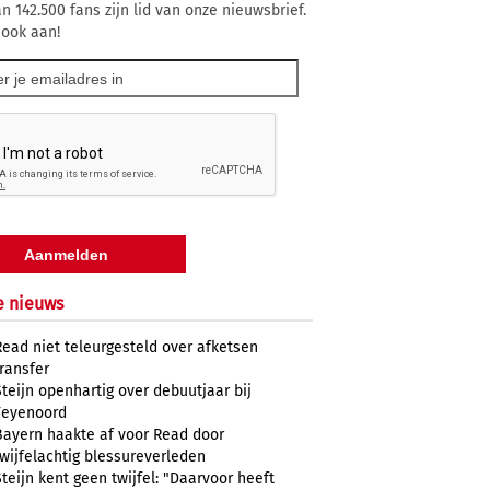
n 142.500 fans zijn lid van onze nieuwsbrief.
 ook aan!
e nieuws
Read niet teleurgesteld over afketsen
transfer
Steijn openhartig over debuutjaar bij
Feyenoord
Bayern haakte af voor Read door
twijfelachtig blessureverleden
Steijn kent geen twijfel: "Daarvoor heeft