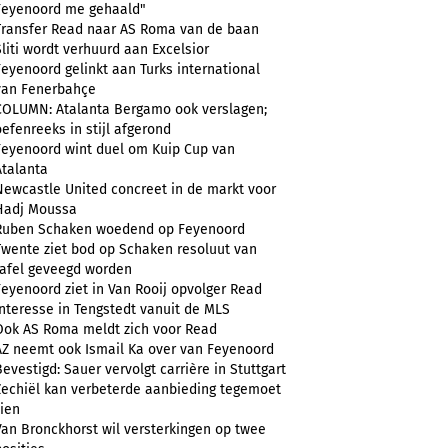
Feyenoord me gehaald"
Transfer Read naar AS Roma van de baan
Sliti wordt verhuurd aan Excelsior
Feyenoord gelinkt aan Turks international
van Fenerbahçe
COLUMN: Atalanta Bergamo ook verslagen;
oefenreeks in stijl afgerond
Feyenoord wint duel om Kuip Cup van
Atalanta
Newcastle United concreet in de markt voor
Hadj Moussa
Ruben Schaken woedend op Feyenoord
Twente ziet bod op Schaken resoluut van
tafel geveegd worden
Feyenoord ziet in Van Rooij opvolger Read
Interesse in Tengstedt vanuit de MLS
Ook AS Roma meldt zich voor Read
AZ neemt ook Ismail Ka over van Feyenoord
Bevestigd: Sauer vervolgt carrière in Stuttgart
Zechiël kan verbeterde aanbieding tegemoet
zien
Van Bronckhorst wil versterkingen op twee