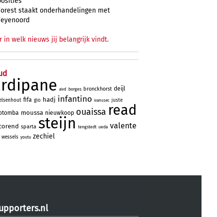
posities
Forest staakt onderhandelingen met
Feyenoord
r in welk nieuws jij belangrijk vindt.
ud
ardipane
deijl
bronckhorst
borges
aivd
infantino
hadj
fifa
elsenhout
gio
juste
ivanusec
read
ouaissa
moussa
otomba
nieuwkoop
steijn
valente
corend
sparta
tengstedt
ueda
zechiel
wessels
youtu
upporters.nl