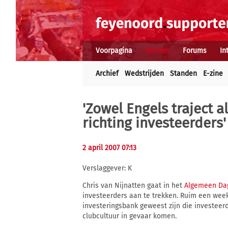
Voorpagina
Nieuws
Forums
In
Archief
Wedstrijden
Standen
E-zine
'Zowel Engels traject a
richting investeerders'
2 april 2007 07:13
Verslaggever: K
Chris van Nijnatten gaat in het
Algemeen Da
investeerders aan te trekken. Ruim een week
investeringsbank geweest zijn die investeerd
clubcultuur in gevaar komen.