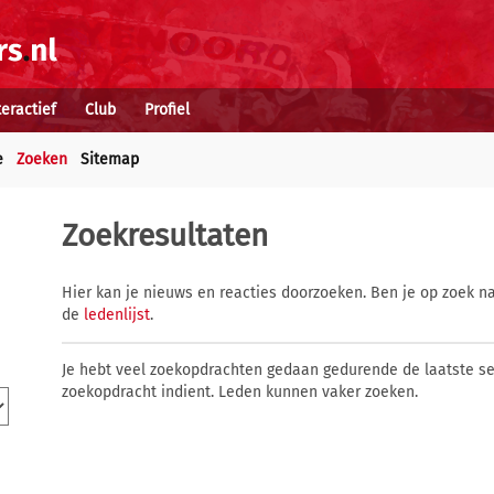
teractief
Club
Profiel
e
Zoeken
Sitemap
Zoekresultaten
Hier kan je nieuws en reacties doorzoeken. Ben je op zoek na
de
ledenlijst
.
Je hebt veel zoekopdrachten gedaan gedurende de laatste s
zoekopdracht indient. Leden kunnen vaker zoeken.