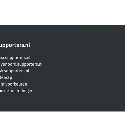
upporters.nl
ax.supporters.nl
eyenoord.supporters.nl
V.supporters.nl
itemap
ijn voorkeuren
ookie-instellingen