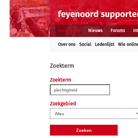
Voorpagina
Nieuws
Forums
In
Over ons
Social
Ledenlijst
Wie onlin
Zoekterm
Zoekterm
Zoekgebied