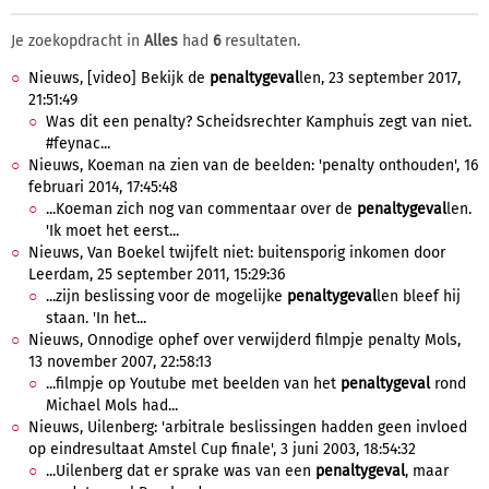
Je zoekopdracht in
Alles
had
6
resultaten.
Nieuws, [video] Bekijk de
penaltygeval
len, 23 september 2017,
21:51:49
Was dit een penalty? Scheidsrechter Kamphuis zegt van niet.
#feynac...
Nieuws, Koeman na zien van de beelden: 'penalty onthouden', 16
februari 2014, 17:45:48
...Koeman zich nog van commentaar over de
penaltygeval
len.
'Ik moet het eerst...
Nieuws, Van Boekel twijfelt niet: buitensporig inkomen door
Leerdam, 25 september 2011, 15:29:36
...zijn beslissing voor de mogelijke
penaltygeval
len bleef hij
staan. 'In het...
Nieuws, Onnodige ophef over verwijderd filmpje penalty Mols,
13 november 2007, 22:58:13
...filmpje op Youtube met beelden van het
penaltygeval
rond
Michael Mols had...
Nieuws, Uilenberg: 'arbitrale beslissingen hadden geen invloed
op eindresultaat Amstel Cup finale', 3 juni 2003, 18:54:32
...Uilenberg dat er sprake was van een
penaltygeval
, maar