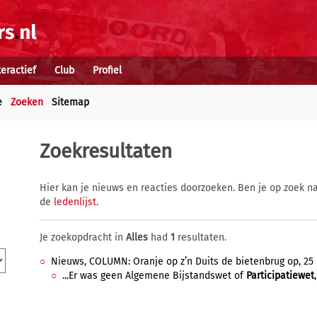
teractief
Club
Profiel
e
Zoeken
Sitemap
Zoekresultaten
Hier kan je nieuws en reacties doorzoeken. Ben je op zoek na
de
ledenlijst
.
Je zoekopdracht in
Alles
had
1
resultaten.
Nieuws, COLUMN: Oranje op z’n Duits de bietenbrug op, 25 
...Er was geen Algemene Bijstandswet of
Participatiewet