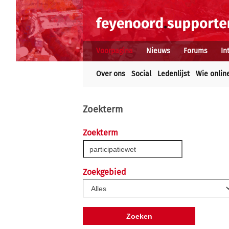
Voorpagina
Nieuws
Forums
In
Over ons
Social
Ledenlijst
Wie onlin
Zoekterm
Zoekterm
Zoekgebied