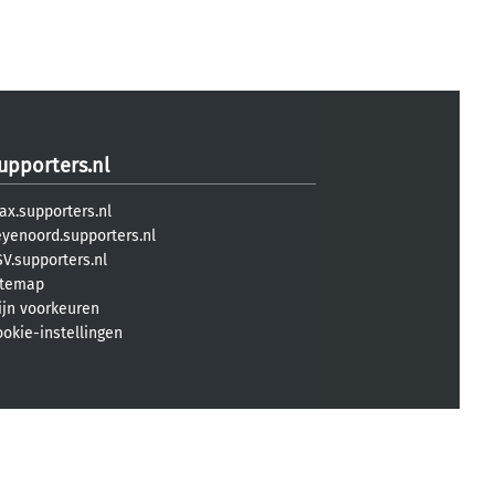
upporters.nl
ax.supporters.nl
eyenoord.supporters.nl
V.supporters.nl
itemap
ijn voorkeuren
ookie-instellingen