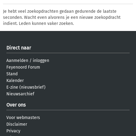
Je hebt veel zoekopdrachten gedaan gedurende de laatste
seconden. Wacht even alvorens je een nieuwe zoekopdracht
indient. Leden kunnen vaker zoeken.
Direct naar
Aanmelden
/
inloggen
Feyenoord Forum
Stand
Kalender
E-zine (nieuwsbrief)
Nieuwsarchief
Over ons
Voor webmasters
Disclaimer
Privacy