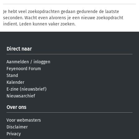
Je hebt veel zoekopdrachten gedaan gedurende de laatste
seconden. Wacht even alvorens je een nieuwe zoekopdracht
indient. Leden kunnen vaker zoeken.
Direct naar
Aanmelden
/
inloggen
Feyenoord Forum
Stand
Kalender
E-zine (nieuwsbrief)
Nieuwsarchief
Over ons
Voor webmasters
Disclaimer
Privacy