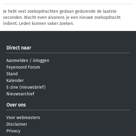
Je hebt veel zoekopdrachten gedaan gedurende de laatste
seconden. Wacht even alvorens je een nieuwe zoekopdracht
indient. Leden kunnen vaker zoeken.
Direct naar
Aanmelden
/
inloggen
Feyenoord Forum
Stand
Kalender
E-zine (nieuwsbrief)
Nieuwsarchief
Over ons
Voor webmasters
Disclaimer
Privacy