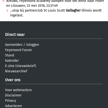
Nieuws, Feyenoord Academy kampen voor het eerst naar Polen
en Litouwen, 23 mei 2016, 23:37:49
...stop bij partnerclub St Louis Scott
Gallagher
Illinois wordt
ingelast.
Direct naar
Aanmelden
/
inloggen
Feyenoord Forum
Stand
Kalender
E-zine (nieuwsbrief)
Nieuwsarchief
Over ons
Voor webmasters
Disclaimer
Privacy
Adverteren