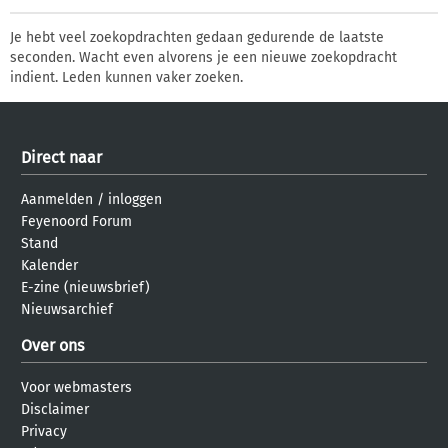
Je hebt veel zoekopdrachten gedaan gedurende de laatste
seconden. Wacht even alvorens je een nieuwe zoekopdracht
indient. Leden kunnen vaker zoeken.
Direct naar
Aanmelden
/
inloggen
Feyenoord Forum
Stand
Kalender
E-zine (nieuwsbrief)
Nieuwsarchief
Over ons
Voor webmasters
Disclaimer
Privacy