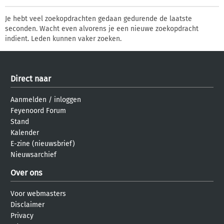
Je hebt veel zoekopdrachten gedaan gedurende de laatste
seconden. Wacht even alvorens je een nieuwe zoekopdracht
indient. Leden kunnen vaker zoeken.
Direct naar
Aanmelden
/
inloggen
Feyenoord Forum
Stand
Kalender
E-zine (nieuwsbrief)
Nieuwsarchief
Over ons
Voor webmasters
Disclaimer
Privacy