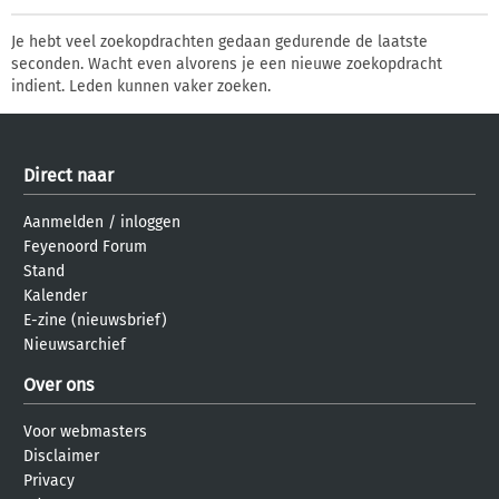
Je hebt veel zoekopdrachten gedaan gedurende de laatste
seconden. Wacht even alvorens je een nieuwe zoekopdracht
indient. Leden kunnen vaker zoeken.
Direct naar
Aanmelden
/
inloggen
Feyenoord Forum
Stand
Kalender
E-zine (nieuwsbrief)
Nieuwsarchief
Over ons
Voor webmasters
Disclaimer
Privacy