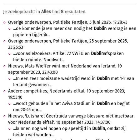
Je zoekopdracht in
Alles
had
8
resultaten.
Overige onderwerpen, Politieke Partijen, 5 juni 2026, 17:28:43
...de komende jaren meer dan nodig het
Dublin
verdrag is een
papieren tijger ik...
Overige onderwerpen, Politieke Partijen, 25 september 2025,
23:25:53
...voor asielzoekers: Artikel 72 VWEU en
Dublin
afspraken
bieden ruimte. Noodwet...
Nieuws, Mats Wieffer wint met Nederland van Ierland, 10
september 2023, 22:43:00
...In een zeer moeizame wedstrijd werd in
Dublin
met 1-2 van
Ierland gewonnen....
Andere competities, Nederlands elftal, 10 september 2023,
19:53:10
...wordt gehouden in het Aviva Stadium in
Dublin
en begint
om 20:45 uur....
Nieuws, 'Lutsharel Geertruida vanwege blessure niet inzetbaar
voor Nederlands elftal', 10 september 2023, 14:37:00
...kunnen nog wel hopen op speeltijd in
Dublin
, omdat zij
beiden wel worden...