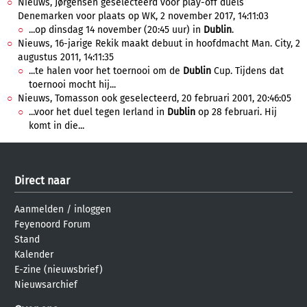
Nieuws, Jørgensen geselecteerd voor play-off duels
Denemarken voor plaats op WK, 2 november 2017, 14:11:03
...op dinsdag 14 november (20:45 uur) in
Dublin
.
Nieuws, 16-jarige Rekik maakt debuut in hoofdmacht Man. City, 2
augustus 2011, 14:11:35
...te halen voor het toernooi om de
Dublin
Cup. Tijdens dat
toernooi mocht hij...
Nieuws, Tomasson ook geselecteerd, 20 februari 2001, 20:46:05
...voor het duel tegen Ierland in
Dublin
op 28 februari. Hij
komt in die...
Direct naar
Aanmelden
/
inloggen
Feyenoord Forum
Stand
Kalender
E-zine (nieuwsbrief)
Nieuwsarchief