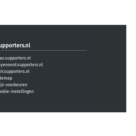
upporters.nl
ax.supporters.nl
eyenoord.supporters.nl
V.supporters.nl
itemap
ijn voorkeuren
ookie-instellingen