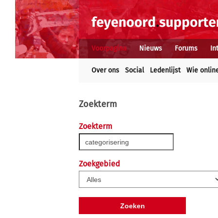
Voorpagina
Nieuws
Forums
In
Over ons
Social
Ledenlijst
Wie onlin
Zoekterm
Zoekterm
Zoekgebied