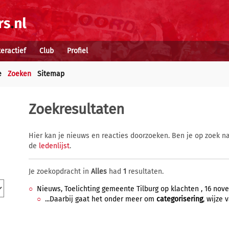
teractief
Club
Profiel
e
Zoeken
Sitemap
Zoekresultaten
Hier kan je nieuws en reacties doorzoeken. Ben je op zoek na
de
ledenlijst
.
Je zoekopdracht in
Alles
had
1
resultaten.
Nieuws, Toelichting gemeente Tilburg op klachten , 16 nove
...Daarbij gaat het onder meer om
categorisering
, wijze 