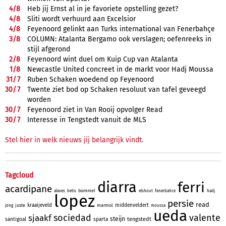
4/
8
Heb jij Ernst al in je favoriete opstelling gezet?
4/
8
Sliti wordt verhuurd aan Excelsior
4/
8
Feyenoord gelinkt aan Turks international van Fenerbahçe
3/
8
COLUMN: Atalanta Bergamo ook verslagen; oefenreeks in
stijl afgerond
2/
8
Feyenoord wint duel om Kuip Cup van Atalanta
1/
8
Newcastle United concreet in de markt voor Hadj Moussa
31/
7
Ruben Schaken woedend op Feyenoord
30/
7
Twente ziet bod op Schaken resoluut van tafel geveegd
worden
30/
7
Feyenoord ziet in Van Rooij opvolger Read
30/
7
Interesse in Tengstedt vanuit de MLS
Stel hier in welk nieuws jij belangrijk vindt.
Tagcloud
diarra
ferri
acardipane
bommel
alaves
betis
elshout
fenerbahce
hadj
lopez
persie
read
kraaijeveld
middenveldert
juste
marmol
jong
moussa
ueda
sociedad
valente
sjaakf
steijn
tengstedt
santigoal
sparta