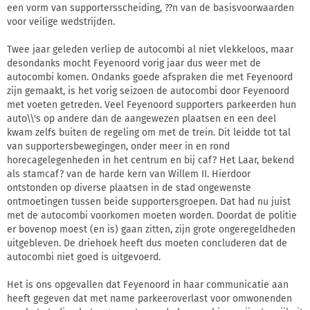
een vorm van supportersscheiding, ??n van de basisvoorwaarden
voor veilige wedstrijden.
Twee jaar geleden verliep de autocombi al niet vlekkeloos, maar
desondanks mocht Feyenoord vorig jaar dus weer met de
autocombi komen. Ondanks goede afspraken die met Feyenoord
zijn gemaakt, is het vorig seizoen de autocombi door Feyenoord
met voeten getreden. Veel Feyenoord supporters parkeerden hun
auto\\'s op andere dan de aangewezen plaatsen en een deel
kwam zelfs buiten de regeling om met de trein. Dit leidde tot tal
van supportersbewegingen, onder meer in en rond
horecagelegenheden in het centrum en bij caf? Het Laar, bekend
als stamcaf? van de harde kern van Willem II. Hierdoor
ontstonden op diverse plaatsen in de stad ongewenste
ontmoetingen tussen beide supportersgroepen. Dat had nu juist
met de autocombi voorkomen moeten worden. Doordat de politie
er bovenop moest (en is) gaan zitten, zijn grote ongeregeldheden
uitgebleven. De driehoek heeft dus moeten concluderen dat de
autocombi niet goed is uitgevoerd.
Het is ons opgevallen dat Feyenoord in haar communicatie aan
heeft gegeven dat met name parkeeroverlast voor omwonenden