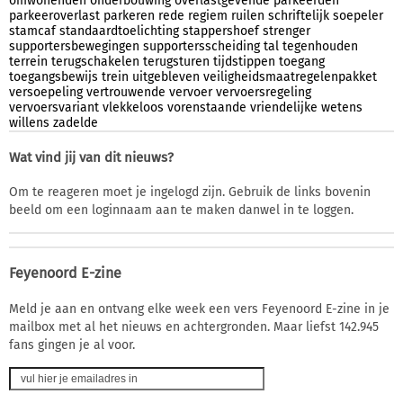
omwonenden
onderbouwing
overlastgevende
parkeerden
parkeeroverlast
parkeren
rede
regiem
ruilen
schriftelijk
soepeler
stamcaf
standaardtoelichting
stappershoef
strenger
supportersbewegingen
supportersscheiding
tal
tegenhouden
terrein
terugschakelen
terugsturen
tijdstippen
toegang
toegangsbewijs
trein
uitgebleven
veiligheidsmaatregelenpakket
versoepeling
vertrouwende
vervoer
vervoersregeling
vervoersvariant
vlekkeloos
vorenstaande
vriendelijke
wetens
willens
zadelde
Wat vind jij van dit nieuws?
Om te reageren moet je ingelogd zijn. Gebruik de links bovenin
beeld om een loginnaam aan te maken danwel in te loggen.
Feyenoord E-zine
Meld je aan en ontvang elke week een vers Feyenoord E-zine in je
mailbox met al het nieuws en achtergronden. Maar liefst 142.945
fans gingen je al voor.