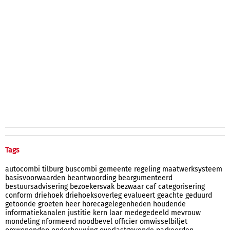
Tags
autocombi
tilburg
buscombi
gemeente
regeling
maatwerksysteem
basisvoorwaarden
beantwoording
beargumenteerd
bestuursadvisering
bezoekersvak
bezwaar
caf
categorisering
conform
driehoek
driehoeksoverleg
evalueert
geachte
geduurd
getoonde
groeten
heer
horecagelegenheden
houdende
informatiekanalen
justitie
kern
laar
medegedeeld
mevrouw
mondeling
nformeerd
noodbevel
officier
omwisselbiljet