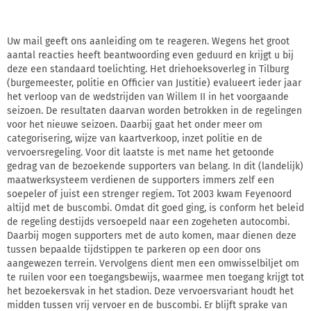
Uw mail geeft ons aanleiding om te reageren. Wegens het groot
aantal reacties heeft beantwoording even geduurd en krijgt u bij
deze een standaard toelichting. Het driehoeksoverleg in Tilburg
(burgemeester, politie en Officier van Justitie) evalueert ieder jaar
het verloop van de wedstrijden van Willem II in het voorgaande
seizoen. De resultaten daarvan worden betrokken in de regelingen
voor het nieuwe seizoen. Daarbij gaat het onder meer om
categorisering, wijze van kaartverkoop, inzet politie en de
vervoersregeling. Voor dit laatste is met name het getoonde
gedrag van de bezoekende supporters van belang. In dit (landelijk)
maatwerksysteem verdienen de supporters immers zelf een
soepeler of juist een strenger regiem. Tot 2003 kwam Feyenoord
altijd met de buscombi. Omdat dit goed ging, is conform het beleid
de regeling destijds versoepeld naar een zogeheten autocombi.
Daarbij mogen supporters met de auto komen, maar dienen deze
tussen bepaalde tijdstippen te parkeren op een door ons
aangewezen terrein. Vervolgens dient men een omwisselbiljet om
te ruilen voor een toegangsbewijs, waarmee men toegang krijgt tot
het bezoekersvak in het stadion. Deze vervoersvariant houdt het
midden tussen vrij vervoer en de buscombi. Er blijft sprake van