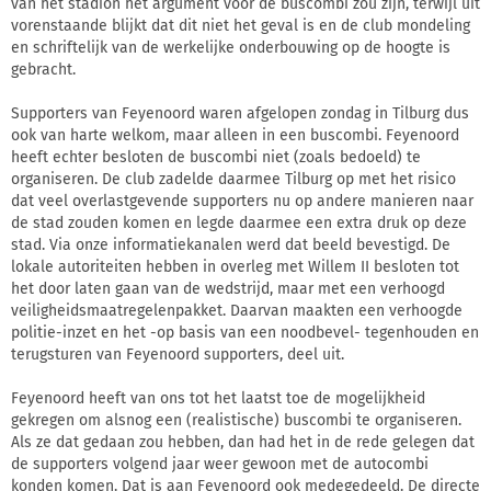
van het stadion het argument voor de buscombi zou zijn, terwijl uit
vorenstaande blijkt dat dit niet het geval is en de club mondeling
en schriftelijk van de werkelijke onderbouwing op de hoogte is
gebracht.
Supporters van Feyenoord waren afgelopen zondag in Tilburg dus
ook van harte welkom, maar alleen in een buscombi. Feyenoord
heeft echter besloten de buscombi niet (zoals bedoeld) te
organiseren. De club zadelde daarmee Tilburg op met het risico
dat veel overlastgevende supporters nu op andere manieren naar
de stad zouden komen en legde daarmee een extra druk op deze
stad. Via onze informatiekanalen werd dat beeld bevestigd. De
lokale autoriteiten hebben in overleg met Willem II besloten tot
het door laten gaan van de wedstrijd, maar met een verhoogd
veiligheidsmaatregelenpakket. Daarvan maakten een verhoogde
politie-inzet en het -op basis van een noodbevel- tegenhouden en
terugsturen van Feyenoord supporters, deel uit.
Feyenoord heeft van ons tot het laatst toe de mogelijkheid
gekregen om alsnog een (realistische) buscombi te organiseren.
Als ze dat gedaan zou hebben, dan had het in de rede gelegen dat
de supporters volgend jaar weer gewoon met de autocombi
konden komen. Dat is aan Feyenoord ook medegedeeld. De directe