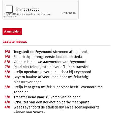
Laatste nieuws
9/
8
Tengstedt en Feyenoord stevenen af op breuk
9/
8
Fenerbahçe brengt eerste bod uit op Ueda
8/
8
Valente is nieuwe aanvoerder van Feyenoord
7/
8
Read niet teleurgesteld over afketsen transfer
6/
8
Steijn openhartig over debuutjaar bij Feyenoord
6/
8
Bayern haakte af voor Read door twijfelachtig
blessureverleden
6/
8
Steijn kent geen twijfel: "Daarvoor heeft Feyenoord me
gehaald"
5/
8
Transfer Read naar AS Roma van de baan
4/
8
KNVB zet Van den Kerkhof op derby met Sparta
4/
8
Weet Feyenoord de stadsderby en seizoensopener te
winnen van Sparta?