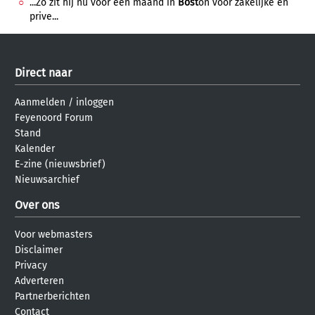
...Zo zit hij nu voor een maand in
Bost
on voor zakelijke en
prive...
Direct naar
Aanmelden
/
inloggen
Feyenoord Forum
Stand
Kalender
E-zine (nieuwsbrief)
Nieuwsarchief
Over ons
Voor webmasters
Disclaimer
Privacy
Adverteren
Partnerberichten
Contact