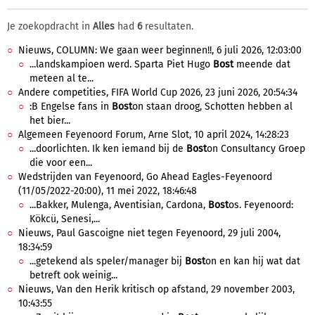
Je zoekopdracht in
Alles
had
6
resultaten.
Nieuws, COLUMN: We gaan weer beginnen!!, 6 juli 2026, 12:03:00
...landskampioen werd. Sparta Piet Hugo
Bost
meende dat
meteen al te...
Andere competities, FIFA World Cup 2026, 23 juni 2026, 20:54:34
:B Engelse fans in
Bost
on staan droog, Schotten hebben al
het bier...
Algemeen Feyenoord Forum, Arne Slot, 10 april 2024, 14:28:23
...doorlichten. Ik ken iemand bij de
Bost
on Consultancy Groep
die voor een...
Wedstrijden van Feyenoord, Go Ahead Eagles-Feyenoord
(11/05/2022-20:00), 11 mei 2022, 18:46:48
...Bakker, Mulenga, Aventisian, Cardona,
Bost
os. Feyenoord:
Kökcü, Senesi,...
Nieuws, Paul Gascoigne niet tegen Feyenoord, 29 juli 2004,
18:34:59
...getekend als speler/manager bij
Bost
on en kan hij wat dat
betreft ook weinig...
Nieuws, Van den Herik kritisch op afstand, 29 november 2003,
10:43:55