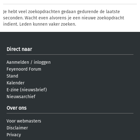
Je hebt veel zoekopdrachten gedaan gedurende de laatste
seconden. Wacht even alvorens je een nieuwe zoekopdracht
indient. Leden kunnen vaker zoeken.
Direct naar
Aanmelden
/
inloggen
Feyenoord Forum
Stand
Kalender
E-zine (nieuwsbrief)
Nieuwsarchief
Over ons
Voor webmasters
Disclaimer
Privacy