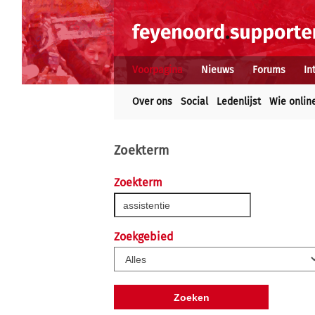
Voorpagina
Nieuws
Forums
In
Over ons
Social
Ledenlijst
Wie onlin
Zoekterm
Zoekterm
Zoekgebied