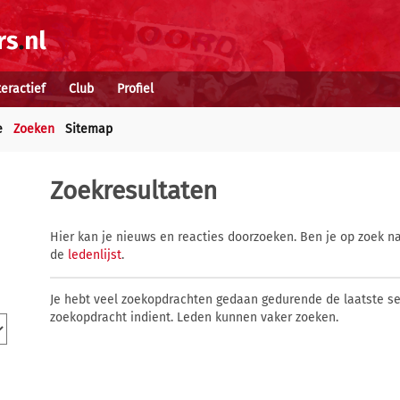
teractief
Club
Profiel
e
Zoeken
Sitemap
Zoekresultaten
Hier kan je nieuws en reacties doorzoeken. Ben je op zoek na
de
ledenlijst
.
Je hebt veel zoekopdrachten gedaan gedurende de laatste s
zoekopdracht indient. Leden kunnen vaker zoeken.