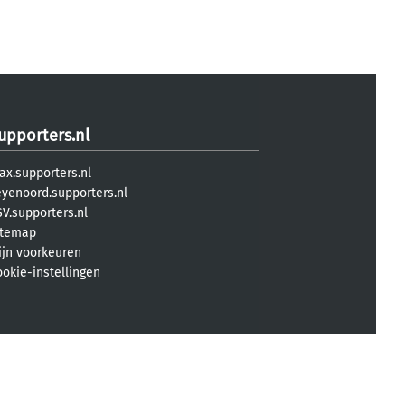
upporters.nl
ax.supporters.nl
eyenoord.supporters.nl
V.supporters.nl
itemap
ijn voorkeuren
ookie-instellingen