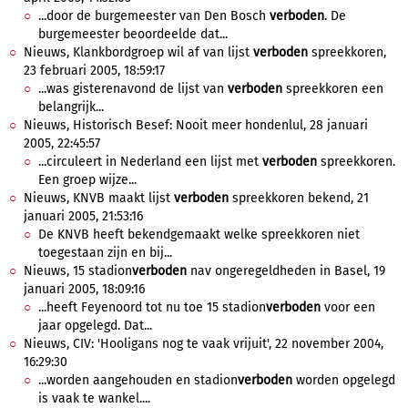
...door de burgemeester van Den Bosch
verboden
. De
burgemeester beoordeelde dat...
Nieuws, Klankbordgroep wil af van lijst
verboden
spreekkoren,
23 februari 2005, 18:59:17
...was gisterenavond de lijst van
verboden
spreekkoren een
belangrijk...
Nieuws, Historisch Besef: Nooit meer hondenlul, 28 januari
2005, 22:45:57
...circuleert in Nederland een lijst met
verboden
spreekkoren.
Een groep wijze...
Nieuws, KNVB maakt lijst
verboden
spreekkoren bekend, 21
januari 2005, 21:53:16
De KNVB heeft bekendgemaakt welke spreekkoren niet
toegestaan zijn en bij...
Nieuws, 15 stadion
verboden
nav ongeregeldheden in Basel, 19
januari 2005, 18:09:16
...heeft Feyenoord tot nu toe 15 stadion
verboden
voor een
jaar opgelegd. Dat...
Nieuws, CIV: 'Hooligans nog te vaak vrijuit', 22 november 2004,
16:29:30
...worden aangehouden en stadion
verboden
worden opgelegd
is vaak te wankel....