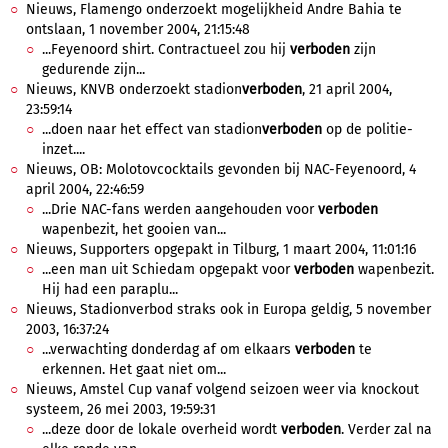
Nieuws, Flamengo onderzoekt mogelijkheid Andre Bahia te
ontslaan, 1 november 2004, 21:15:48
...Feyenoord shirt. Contractueel zou hij
verboden
zijn
gedurende zijn...
Nieuws, KNVB onderzoekt stadion
verboden
, 21 april 2004,
23:59:14
...doen naar het effect van stadion
verboden
op de politie-
inzet....
Nieuws, OB: Molotovcocktails gevonden bij NAC-Feyenoord, 4
april 2004, 22:46:59
...Drie NAC-fans werden aangehouden voor
verboden
wapenbezit, het gooien van...
Nieuws, Supporters opgepakt in Tilburg, 1 maart 2004, 11:01:16
...een man uit Schiedam opgepakt voor
verboden
wapenbezit.
Hij had een paraplu...
Nieuws, Stadionverbod straks ook in Europa geldig, 5 november
2003, 16:37:24
...verwachting donderdag af om elkaars
verboden
te
erkennen. Het gaat niet om...
Nieuws, Amstel Cup vanaf volgend seizoen weer via knockout
systeem, 26 mei 2003, 19:59:31
...deze door de lokale overheid wordt
verboden
. Verder zal na