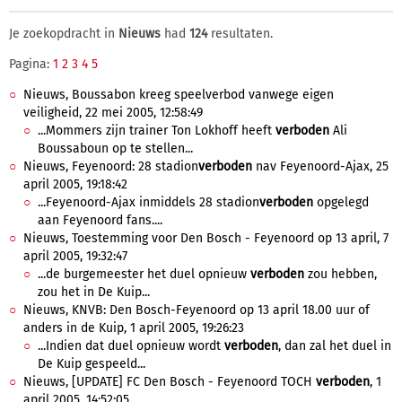
Je zoekopdracht in
Nieuws
had
124
resultaten.
Pagina:
1
2
3
4
5
Nieuws, Boussabon kreeg speelverbod vanwege eigen
veiligheid, 22 mei 2005, 12:58:49
...Mommers zijn trainer Ton Lokhoff heeft
verboden
Ali
Boussaboun op te stellen...
Nieuws, Feyenoord: 28 stadion
verboden
nav Feyenoord-Ajax, 25
april 2005, 19:18:42
...Feyenoord-Ajax inmiddels 28 stadion
verboden
opgelegd
aan Feyenoord fans....
Nieuws, Toestemming voor Den Bosch - Feyenoord op 13 april, 7
april 2005, 19:32:47
...de burgemeester het duel opnieuw
verboden
zou hebben,
zou het in De Kuip...
Nieuws, KNVB: Den Bosch-Feyenoord op 13 april 18.00 uur of
anders in de Kuip, 1 april 2005, 19:26:23
...Indien dat duel opnieuw wordt
verboden
, dan zal het duel in
De Kuip gespeeld...
Nieuws, [UPDATE] FC Den Bosch - Feyenoord TOCH
verboden
, 1
april 2005, 14:52:05