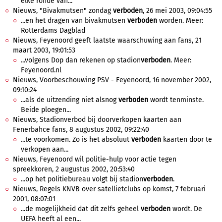
elke ronde van...
Nieuws, "Bivakmutsen" zondag
verboden
, 26 mei 2003, 09:04:55
...en het dragen van bivakmutsen
verboden
worden. Meer:
Rotterdams Dagblad
Nieuws, Feyenoord geeft laatste waarschuwing aan fans, 21
maart 2003, 19:01:53
...volgens Dop dan rekenen op stadion
verboden
. Meer:
Feyenoord.nl
Nieuws, Voorbeschouwing PSV - Feyenoord, 16 november 2002,
09:10:24
...als de uitzending niet alsnog
verboden
wordt tenminste.
Beide ploegen...
Nieuws, Stadionverbod bij doorverkopen kaarten aan
Fenerbahce fans, 8 augustus 2002, 09:22:40
...te voorkomen. Zo is het absoluut
verboden
kaarten door te
verkopen aan...
Nieuws, Feyenoord wil politie-hulp voor actie tegen
spreekkoren, 2 augustus 2002, 20:53:40
...op het politiebureau volgt bij stadion
verboden
.
Nieuws, Regels KNVB over satellietclubs op komst, 7 februari
2001, 08:07:01
...de mogelijkheid dat dit zelfs geheel
verboden
wordt. De
UEFA heeft al een...