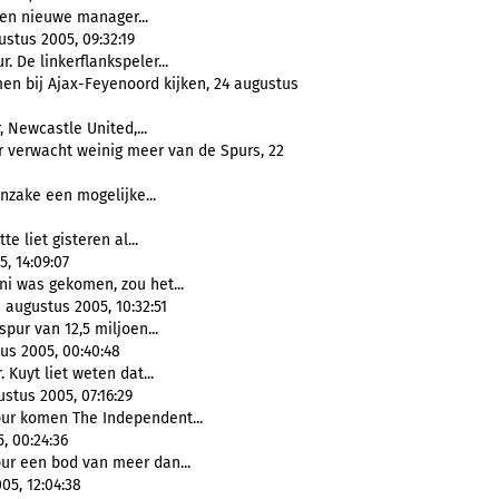
en nieuwe manager...
stus 2005, 09:32:19
. De linkerflankspeler...
men bij Ajax-Feyenoord kijken, 24 augustus
 Newcastle United,...
r verwacht weinig meer van de Spurs, 22
nzake een mogelijke...
e liet gisteren al...
, 14:09:07
ni was gekomen, zou het...
 augustus 2005, 10:32:51
pur van 12,5 miljoen...
us 2005, 00:40:48
 Kuyt liet weten dat...
stus 2005, 07:16:29
ur komen The Independent...
, 00:24:36
ur een bod van meer dan...
05, 12:04:38