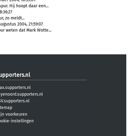
pur. Hij hoopt daar een...
8:36:27
, zo meldt...
augustus 2004, 21:59:07
ur weten dat Mark Wotte...
upporters.nl
ax.supporters.nl
eyenoord.supporters.nl
V.supporters.nl
itemap
ijn voorkeuren
ookie-instellingen