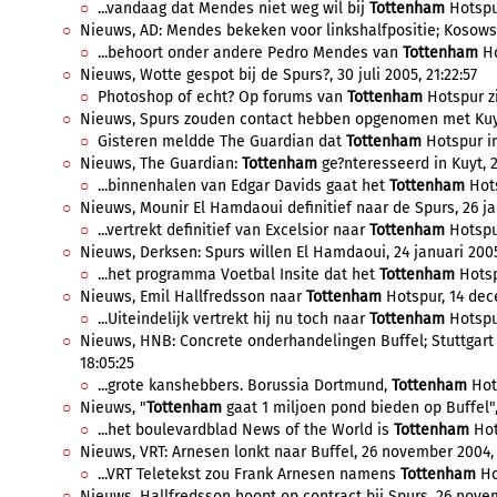
...vandaag dat Mendes niet weg wil bij
Tottenham
Hotspur
Nieuws, AD: Mendes bekeken voor linkshalfpositie; Kosowski
...behoort onder andere Pedro Mendes van
Tottenham
Ho
Nieuws, Wotte gespot bij de Spurs?, 30 juli 2005, 21:22:57
Photoshop of echt? Op forums van
Tottenham
Hotspur zi
Nieuws, Spurs zouden contact hebben opgenomen met Kuyt, 
Gisteren meldde The Guardian dat
Tottenham
Hotspur in
Nieuws, The Guardian:
Tottenham
ge?nteresseerd in Kuyt, 28
...binnenhalen van Edgar Davids gaat het
Tottenham
Hots
Nieuws, Mounir El Hamdaoui definitief naar de Spurs, 26 jan
...vertrekt definitief van Excelsior naar
Tottenham
Hotspu
Nieuws, Derksen: Spurs willen El Hamdaoui, 24 januari 2005,
...het programma Voetbal Insite dat het
Tottenham
Hotsp
Nieuws, Emil Hallfredsson naar
Tottenham
Hotspur, 14 dec
...Uiteindelijk vertrekt hij nu toch naar
Tottenham
Hotspur
Nieuws, HNB: Concrete onderhandelingen Buffel; Stuttgar
18:05:25
...grote kanshebbers. Borussia Dortmund,
Tottenham
Hots
Nieuws, "
Tottenham
gaat 1 miljoen pond bieden op Buffel",
...het boulevardblad News of the World is
Tottenham
Hot
Nieuws, VRT: Arnesen lonkt naar Buffel, 26 november 2004, 
...VRT Teletekst zou Frank Arnesen namens
Tottenham
Hot
Nieuws, Hallfredsson hoopt op contract bij Spurs, 26 nove