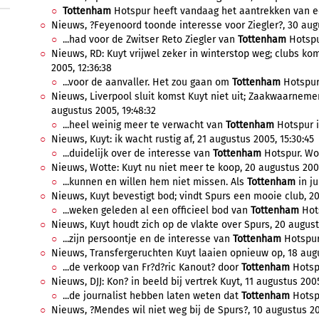
Tottenham
Hotspur heeft vandaag het aantrekken van e
Nieuws, ?Feyenoord toonde interesse voor Ziegler?, 30 augu
...had voor de Zwitser Reto Ziegler van
Tottenham
Hotspur
Nieuws, RD: Kuyt vrijwel zeker in winterstop weg; clubs ko
2005, 12:36:38
...voor de aanvaller. Het zou gaan om
Tottenham
Hotspur,
Nieuws, Liverpool sluit komst Kuyt niet uit; Zaakwaarneme
augustus 2005, 19:48:32
...heel weinig meer te verwacht van
Tottenham
Hotspur i
Nieuws, Kuyt: ik wacht rustig af, 21 augustus 2005, 15:30:45
...duidelijk over de interesse van
Tottenham
Hotspur. Wott
Nieuws, Wotte: Kuyt nu niet meer te koop, 20 augustus 2005
...kunnen en willen hem niet missen. Als
Tottenham
in ju
Nieuws, Kuyt bevestigt bod; vindt Spurs een mooie club, 20
...weken geleden al een officieel bod van
Tottenham
Hots
Nieuws, Kuyt houdt zich op de vlakte over Spurs, 20 august
...zijn persoontje en de interesse van
Tottenham
Hotspur.
Nieuws, Transfergeruchten Kuyt laaien opnieuw op, 18 augu
...de verkoop van Fr?d?ric Kanout? door
Tottenham
Hotsp
Nieuws, DJJ: Kon? in beeld bij vertrek Kuyt, 11 augustus 2005
...de journalist hebben laten weten dat
Tottenham
Hotsp
Nieuws, ?Mendes wil niet weg bij de Spurs?, 10 augustus 20