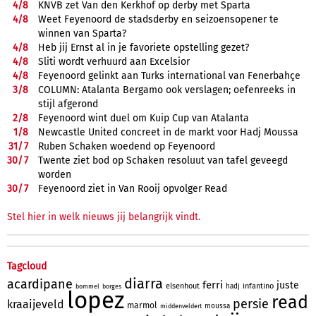
4/
8
KNVB zet Van den Kerkhof op derby met Sparta
4/
8
Weet Feyenoord de stadsderby en seizoensopener te
winnen van Sparta?
4/
8
Heb jij Ernst al in je favoriete opstelling gezet?
4/
8
Sliti wordt verhuurd aan Excelsior
4/
8
Feyenoord gelinkt aan Turks international van Fenerbahçe
3/
8
COLUMN: Atalanta Bergamo ook verslagen; oefenreeks in
stijl afgerond
2/
8
Feyenoord wint duel om Kuip Cup van Atalanta
1/
8
Newcastle United concreet in de markt voor Hadj Moussa
31/
7
Ruben Schaken woedend op Feyenoord
30/
7
Twente ziet bod op Schaken resoluut van tafel geveegd
worden
30/
7
Feyenoord ziet in Van Rooij opvolger Read
Stel hier in welk nieuws jij belangrijk vindt.
Tagcloud
diarra
acardipane
ferri
juste
elsenhout
infantino
hadj
bommel
borges
lopez
read
persie
kraaijeveld
marmol
moussa
middenveldert