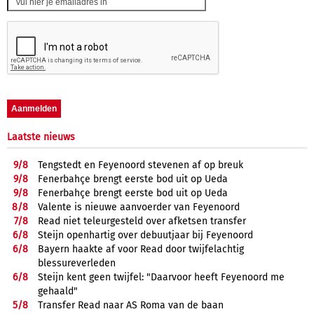
Laatste nieuws
9/
8
Tengstedt en Feyenoord stevenen af op breuk
9/
8
Fenerbahçe brengt eerste bod uit op Ueda
9/
8
Fenerbahçe brengt eerste bod uit op Ueda
8/
8
Valente is nieuwe aanvoerder van Feyenoord
7/
8
Read niet teleurgesteld over afketsen transfer
6/
8
Steijn openhartig over debuutjaar bij Feyenoord
6/
8
Bayern haakte af voor Read door twijfelachtig
blessureverleden
6/
8
Steijn kent geen twijfel: "Daarvoor heeft Feyenoord me
gehaald"
5/
8
Transfer Read naar AS Roma van de baan