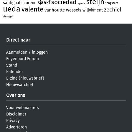
steijn
sociedad
sjaakf
santigoal
scorend
tengstedt
sparta
ueda
valente
zechiel
vanhoutte
wessels
willykment
zinhagel
Direct naar
Aanmelden
/
inloggen
Feyenoord Forum
Stand
Kalender
E-zine (nieuwsbrief)
Nieuwsarchief
Over ons
Voor webmasters
Disclaimer
Privacy
Adverteren