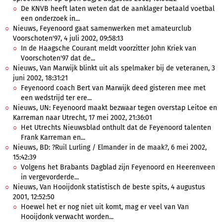
De KNVB heeft laten weten dat de aanklager betaald voetbal
een onderzoek in...
Nieuws, Feyenoord gaat samenwerken met amateurclub
Voorschoten'97, 4 juli 2002, 09:58:13
In de Haagsche Courant meldt voorzitter John Kriek van
Voorschoten'97 dat de...
Nieuws, Van Marwijk blinkt uit als spelmaker bij de veteranen, 3
juni 2002, 18:31:21
Feyenoord coach Bert van Marwijk deed gisteren mee met
een wedstrijd ter ere...
Nieuws, UN: Feyenoord maakt bezwaar tegen overstap Leitoe en
Karreman naar Utrecht, 17 mei 2002, 21:36:01
Het Utrechts Nieuwsblad onthult dat de Feyenoord talenten
Frank Karreman en...
Nieuws, BD: ?Ruil Lurling / Elmander in de maak?, 6 mei 2002,
15:42:39
Volgens het Brabants Dagblad zijn Feyenoord en Heerenveen
in vergevorderde...
Nieuws, Van Hooijdonk statistisch de beste spits, 4 augustus
2001, 12:52:50
Hoewel het er nog niet uit komt, mag er veel van Van
Hooijdonk verwacht worden...