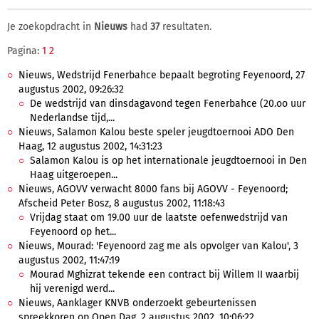
Je zoekopdracht in
Nieuws
had
37
resultaten.
Pagina:
1
2
Nieuws, Wedstrijd Fenerbahce bepaalt begroting Feyenoord, 27
augustus 2002, 09:26:32
De wedstrijd van dinsdagavond tegen Fenerbahce (20.oo uur
Nederlandse tijd,...
Nieuws, Salamon Kalou beste speler jeugdtoernooi ADO Den
Haag, 12 augustus 2002, 14:31:23
Salamon Kalou is op het internationale jeugdtoernooi in Den
Haag uitgeroepen...
Nieuws, AGOVV verwacht 8000 fans bij AGOVV - Feyenoord;
Afscheid Peter Bosz, 8 augustus 2002, 11:18:43
Vrijdag staat om 19.00 uur de laatste oefenwedstrijd van
Feyenoord op het...
Nieuws, Mourad: 'Feyenoord zag me als opvolger van Kalou', 3
augustus 2002, 11:47:19
Mourad Mghizrat tekende een contract bij Willem II waarbij
hij verenigd werd...
Nieuws, Aanklager KNVB onderzoekt gebeurtenissen
spreekkoren op Open Dag, 2 augustus 2002, 10:06:22