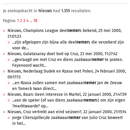
Je zoekopdracht in
Nieuws
had
1.355
resultaten.
Pagina:
1
2
3
4
...
78
Nieuws, Champions League deel
nemer
s bekend, 25 mei 2000,
21:01:23
...zijn afgelopen zijn bijna alle deel
nemer
s die verzekerd zijn
voor de...
Nieuws, Galatasaray doet bod op Cruz, 23 mei 2000, 11:27:42
...gevraagd om met Cruz en diens zaakwaar
nemer
te praten.
Feyenoord wacht...
Nieuws, Nederlaag Dudek en Rzasa met Polen, 24 februari 2000,
00:17:13
...en Rzasa zullen samen met zaakwaar
nemer
Jan de Zeeuw
en Tomeck Iwan direct...
Nieuws, Baan: Geen interesse in Martel, 22 januari 2000, 21:47:59
...van de speler (of van diens zaakwaar
nemer
s) om zijn eigen
?marktwaarde? op...
Nieuws, Cruz vertrekt aan eind seizoen?, 22 januari 2000, 21:15:14
Jorge Citerszpiller,de zaakwaar
nemer
van Julio Cruz beweert
in het...