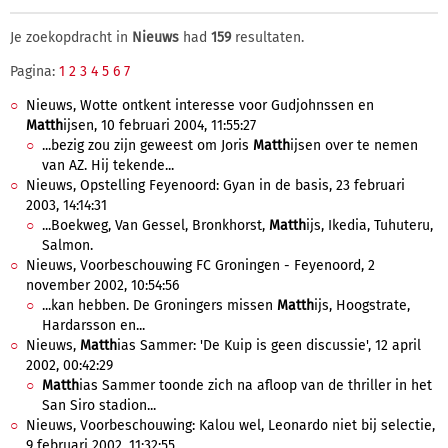
Je zoekopdracht in
Nieuws
had
159
resultaten.
Pagina:
1
2
3
4
5
6
7
Nieuws, Wotte ontkent interesse voor Gudjohnssen en
Matth
ijsen, 10 februari 2004, 11:55:27
...bezig zou zijn geweest om Joris
Matth
ijsen over te nemen
van AZ. Hij tekende...
Nieuws, Opstelling Feyenoord: Gyan in de basis, 23 februari
2003, 14:14:31
...Boekweg, Van Gessel, Bronkhorst,
Matth
ijs, Ikedia, Tuhuteru,
Salmon.
Nieuws, Voorbeschouwing FC Groningen - Feyenoord, 2
november 2002, 10:54:56
...kan hebben. De Groningers missen
Matth
ijs, Hoogstrate,
Hardarsson en...
Nieuws,
Matth
ias Sammer: 'De Kuip is geen discussie', 12 april
2002, 00:42:29
Matth
ias Sammer toonde zich na afloop van de thriller in het
San Siro stadion...
Nieuws, Voorbeschouwing: Kalou wel, Leonardo niet bij selectie,
9 februari 2002, 11:32:55