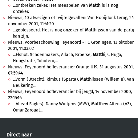
...ontbreken zeker. Het meespelen van
Matth
ijs is nog
onzeker.
Nieuws, 10 afwezigen of twijfelgevallen: Van Hooijdonk terug, 24
november 2001, 11:41:20
...geblesseerd. Het is nog onzeker of
Matth
ijssen van de partij
kan zijn.
Nieuws, Voorbeschouwing Feyenoord - FC Groningen, 13 oktober
2001, 11:03:02
...Elshot, Schoenmakers, Allach, Broerse,
Matth
ijs, Hugo,
Hoogstrate, Tuhuteru,...
Nieuws, Feyenoord hofleverancier Oranje U19, 31 augustus 2001,
07:59:44
...Vorm (Utrecht), Rimkus (Sparta),
Matth
ijssen (Willem II), Van
Beukering,...
Nieuws, Feyenoord hofleverancier bij jeugd, 14 november 2000,
22:15:16
...Ahead Eagles), Danny Wintjens (MVV),
Matth
ew Altena (AZ),
Omar Zaroual...
Direct naar