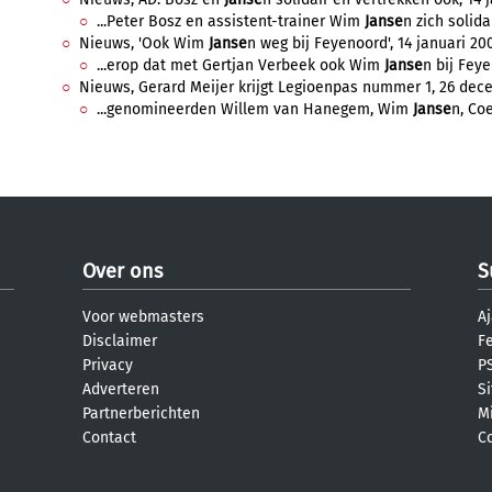
...Peter Bosz en assistent-trainer Wim
Janse
n zich solida
Nieuws, 'Ook Wim
Janse
n weg bij Feyenoord', 14 januari 200
...erop dat met Gertjan Verbeek ook Wim
Janse
n bij Feye
Nieuws, Gerard Meijer krijgt Legioenpas nummer 1, 26 dece
...genomineerden Willem van Hanegem, Wim
Janse
n, Coe
Over ons
S
Voor webmasters
Aj
Disclaimer
F
Privacy
PS
Adverteren
S
Partnerberichten
M
Contact
C