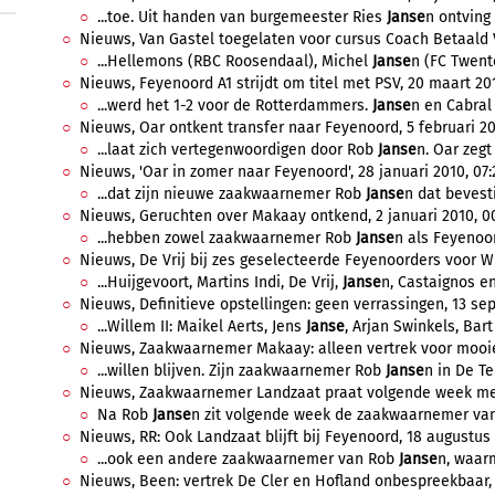
...toe. Uit handen van burgemeester Ries
Janse
n ontving
Nieuws, Van Gastel toegelaten voor cursus Coach Betaald Vo
...Hellemons (RBC Roosendaal), Michel
Janse
n (FC Twente
Nieuws, Feyenoord A1 strijdt om titel met PSV, 20 maart 201
...werd het 1-2 voor de Rotterdammers.
Janse
n en Cabral 
Nieuws, Oar ontkent transfer naar Feyenoord, 5 februari 201
...laat zich vertegenwoordigen door Rob
Janse
n. Oar zegt
Nieuws, 'Oar in zomer naar Feyenoord', 28 januari 2010, 07:
...dat zijn nieuwe zaakwaarnemer Rob
Janse
n dat bevesti
Nieuws, Geruchten over Makaay ontkend, 2 januari 2010, 00
...hebben zowel zaakwaarnemer Rob
Janse
n als Feyenoor
Nieuws, De Vrij bij zes geselecteerde Feyenoorders voor WK
...Huijgevoort, Martins Indi, De Vrij,
Janse
n, Castaignos en 
Nieuws, Definitieve opstellingen: geen verrassingen, 13 sep
...Willem II: Maikel Aerts, Jens
Janse
, Arjan Swinkels, Bart
Nieuws, Zaakwaarnemer Makaay: alleen vertrek voor mooie 
...willen blijven. Zijn zaakwaarnemer Rob
Janse
n in De Te
Nieuws, Zaakwaarnemer Landzaat praat volgende week met 
Na Rob
Janse
n zit volgende week de zaakwaarnemer van
Nieuws, RR: Ook Landzaat blijft bij Feyenoord, 18 augustus 
...ook een andere zaakwaarnemer van Rob
Janse
n, waar
Nieuws, Been: vertrek De Cler en Hofland onbespreekbaar, 