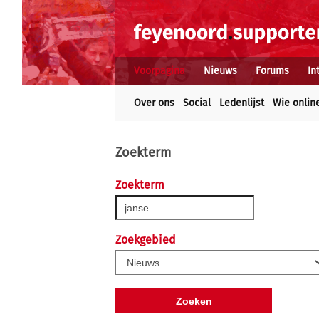
Voorpagina
Nieuws
Forums
In
Over ons
Social
Ledenlijst
Wie onlin
Zoekterm
Zoekterm
Zoekgebied