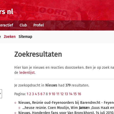
teractief
Club
Profiel
e
Zoeken
Sitemap
Zoekresultaten
Hier kan je nieuws en reacties doorzoeken. Ben je op zoek na
de
ledenlijst
.
Je zoekopdracht in
Nieuws
had
379
resultaten.
Pagina:
1
2
3
4
5
6
7
8
9
10
11
12
13
14
15
16
Nieuws, Reünie oud-Feyenoorders bij Barendrecht - Feyenoor
...heuse reünie. Coen Moulijn, Wim
Janse
n ,Guus Haak en 
Nieuws, Honderden fans voor Van Bronckhorst, 14 juli 2010,