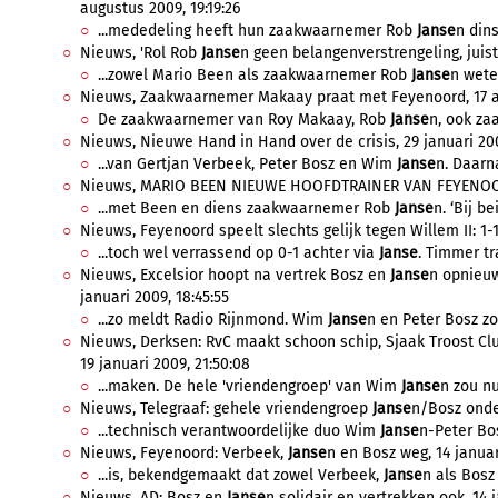
augustus 2009, 19:19:26
...mededeling heeft hun zaakwaarnemer Rob
Janse
n din
Nieuws, 'Rol Rob
Janse
n geen belangenverstrengeling, juist
...zowel Mario Been als zaakwaarnemer Rob
Janse
n weten
Nieuws, Zaakwaarnemer Makaay praat met Feyenoord, 17 au
De zaakwaarnemer van Roy Makaay, Rob
Janse
n, ook za
Nieuws, Nieuwe Hand in Hand over de crisis, 29 januari 200
...van Gertjan Verbeek, Peter Bosz en Wim
Janse
n. Daarna
Nieuws, MARIO BEEN NIEUWE HOOFDTRAINER VAN FEYENOORD,
...met Been en diens zaakwaarnemer Rob
Janse
n. ‘Bij be
Nieuws, Feyenoord speelt slechts gelijk tegen Willem II: 1-1
...toch wel verrassend op 0-1 achter via
Janse
. Timmer tr
Nieuws, Excelsior hoopt na vertrek Bosz en
Janse
n opnieu
januari 2009, 18:45:55
...zo meldt Radio Rijnmond. Wim
Janse
n en Peter Bosz zo
Nieuws, Derksen: RvC maakt schoon schip, Sjaak Troost Cl
19 januari 2009, 21:50:08
...maken. De hele 'vriendengroep' van Wim
Janse
n zou nu
Nieuws, Telegraaf: gehele vriendengroep
Janse
n/Bosz onder
...technisch verantwoordelijke duo Wim
Janse
n-Peter Bos
Nieuws, Feyenoord: Verbeek,
Janse
n en Bosz weg, 14 januari
...is, bekendgemaakt dat zowel Verbeek,
Janse
n als Bosz 
Nieuws, AD: Bosz en
Janse
n solidair en vertrekken ook, 14 j