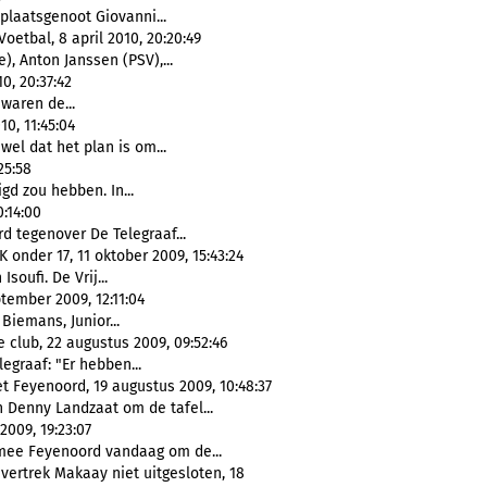
 plaatsgenoot Giovanni...
etbal, 8 april 2010, 20:20:49
), Anton Janssen (PSV),...
0, 20:37:42
waren de...
0, 11:45:04
 wel dat het plan is om...
25:58
gd zou hebben. In...
:14:00
d tegenover De Telegraaf...
 onder 17, 11 oktober 2009, 15:43:24
Isoufi. De Vrij...
tember 2009, 12:11:04
 Biemans, Junior...
club, 22 augustus 2009, 09:52:46
legraaf: "Er hebben...
Feyenoord, 19 augustus 2009, 10:48:37
 Denny Landzaat om de tafel...
2009, 19:23:07
mee Feyenoord vandaag om de...
vertrek Makaay niet uitgesloten, 18