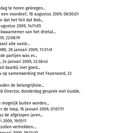
sdag te horen gekregen...
 een voordeel', 18 augustus 2009, 08:50:01
 dat het feit dat Rob...
gustus 2009, 14:11:05
akwaarnemer van het drietal...
9, 22:08:19
ast alle vaste...
 28 januari 2009, 11:31:41
ide partijen was er...
, 24 januari 2009, 22:38:43
ad daarbij niet goed...
w op samenwerking met Feyenoord, 23
uden de belangrijkste...
ub Director, donderdag gesprek met Gudde,
 mogelijk buiten worden...
 de loep, 16 januari 2009, 07:07:11
z de afgelopen jaren...
 2009, 19:51:11
zullen vertrekken....
anuari 2009, 19:23:30