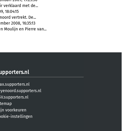
ir verklaard met de...
9, 18:04:15
noord vertrekt. De...
mber 2008, 16:35:13
n Moulijn en Pierre van...
upporters.nl
ax.supporters.nl
eyenoord.supporters.nl
V.supporters.nl
itemap
ijn voorkeuren
ookie-instellingen