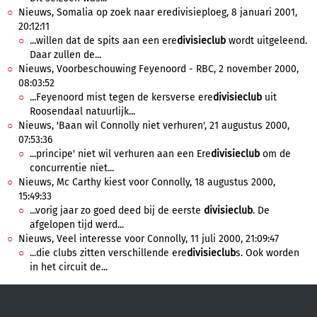
Nieuws, Somalia op zoek naar eredivisieploeg, 8 januari 2001,
20:12:11
...willen dat de spits aan een ere
divisieclub
wordt uitgeleend.
Daar zullen de...
Nieuws, Voorbeschouwing Feyenoord - RBC, 2 november 2000,
08:03:52
...Feyenoord mist tegen de kersverse ere
divisieclub
uit
Roosendaal natuurlijk...
Nieuws, 'Baan wil Connolly niet verhuren', 21 augustus 2000,
07:53:36
...principe' niet wil verhuren aan een Ere
divisieclub
om de
concurrentie niet...
Nieuws, Mc Carthy kiest voor Connolly, 18 augustus 2000,
15:49:33
...vorig jaar zo goed deed bij de eerste
divisieclub
. De
afgelopen tijd werd...
Nieuws, Veel interesse voor Connolly, 11 juli 2000, 21:09:47
...die clubs zitten verschillende ere
divisieclub
s. Ook worden
in het circuit de...