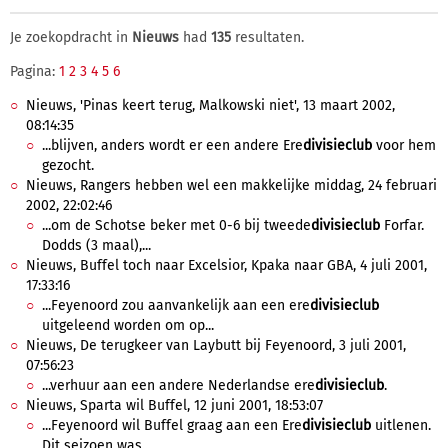
Je zoekopdracht in
Nieuws
had
135
resultaten.
Pagina:
1
2
3
4
5
6
Nieuws, 'Pinas keert terug, Malkowski niet', 13 maart 2002,
08:14:35
...blijven, anders wordt er een andere Ere
divisieclub
voor hem
gezocht.
Nieuws, Rangers hebben wel een makkelijke middag, 24 februari
2002, 22:02:46
...om de Schotse beker met 0-6 bij tweede
divisieclub
Forfar.
Dodds (3 maal),...
Nieuws, Buffel toch naar Excelsior, Kpaka naar GBA, 4 juli 2001,
17:33:16
...Feyenoord zou aanvankelijk aan een ere
divisieclub
uitgeleend worden om op...
Nieuws, De terugkeer van Laybutt bij Feyenoord, 3 juli 2001,
07:56:23
...verhuur aan een andere Nederlandse ere
divisieclub
.
Nieuws, Sparta wil Buffel, 12 juni 2001, 18:53:07
...Feyenoord wil Buffel graag aan een Ere
divisieclub
uitlenen.
Dit seizoen was...