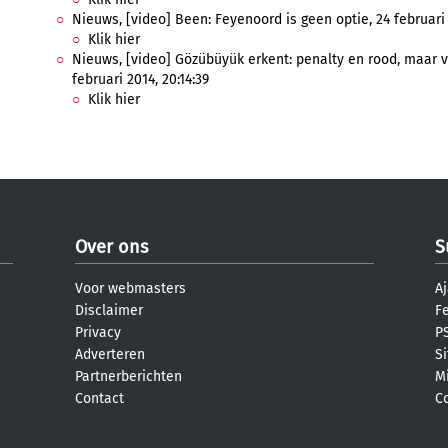
Nieuws, [video] Been: Feyenoord is geen optie, 24 februari 
Klik hier
Nieuws, [video] Gözübüyük erkent: penalty en rood, maar v
februari 2014, 20:14:39
Klik hier
Over ons
S
Voor webmasters
Aj
Disclaimer
F
Privacy
PS
Adverteren
S
Partnerberichten
M
Contact
C