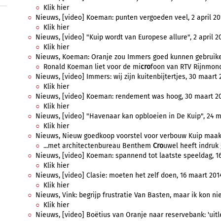
Klik hier
Nieuws, [video] Koeman: punten vergoeden veel, 2 april 201
Klik hier
Nieuws, [video] "Kuip wordt van Europese allure", 2 april 20
Klik hier
Nieuws, Koeman: Oranje zou Immers goed kunnen gebruiken'
Ronald Koeman liet voor de mi
cro
foon van RTV Rijnmond
Nieuws, [video] Immers: wij zijn kuitenbijtertjes, 30 maart 2
Klik hier
Nieuws, [video] Koeman: rendement was hoog, 30 maart 201
Klik hier
Nieuws, [video] "Havenaar kan opbloeien in De Kuip", 24 ma
Klik hier
Nieuws, Nieuw goedkoop voorstel voor verbouw Kuip maakt i
...met architectenbureau Benthem
Cro
uwel heeft indruk 
Nieuws, [video] Koeman: spannend tot laatste speeldag, 16
Klik hier
Nieuws, [video] Clasie: moeten het zelf doen, 16 maart 2014
Klik hier
Nieuws, Vink: begrijp frustratie Van Basten, maar ik kon nie
Klik hier
Nieuws, [video] Boëtius van Oranje naar reservebank: 'uitl