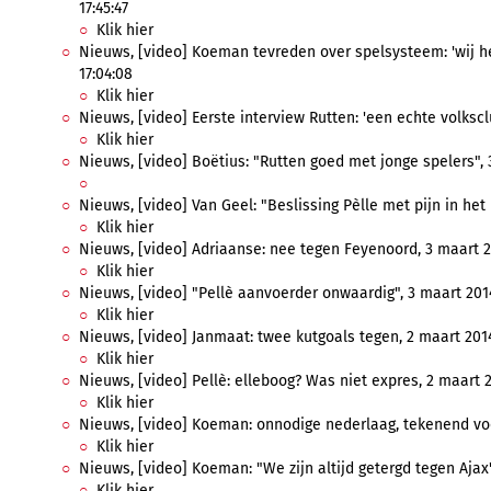
17:45:47
Klik hier
Nieuws, [video] Koeman tevreden over spelsysteem: 'wij he
17:04:08
Klik hier
Nieuws, [video] Eerste interview Rutten: 'een echte volksclub
Klik hier
Nieuws, [video] Boëtius: "Rutten goed met jonge spelers", 3
Nieuws, [video] Van Geel: "Beslissing Pèlle met pijn in het 
Klik hier
Nieuws, [video] Adriaanse: nee tegen Feyenoord, 3 maart 20
Klik hier
Nieuws, [video] "Pellè aanvoerder onwaardig", 3 maart 2014
Klik hier
Nieuws, [video] Janmaat: twee kutgoals tegen, 2 maart 2014
Klik hier
Nieuws, [video] Pellè: elleboog? Was niet expres, 2 maart 20
Klik hier
Nieuws, [video] Koeman: onnodige nederlaag, tekenend voor
Klik hier
Nieuws, [video] Koeman: "We zijn altijd getergd tegen Ajax",
Klik hier