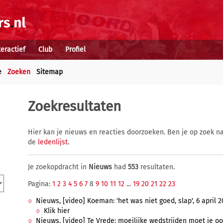
teractief
Club
Profiel
e
Zoeken
Sitemap
Zoekresultaten
Hier kan je nieuws en reacties doorzoeken. Ben je op zoek na
de
ledenlijst
.
Je zoekopdracht in
Nieuws
had
553
resultaten.
Pagina:
1
2
3
4
5
6
7
8
9
10
11
12
...
19
20
21
22
23
Nieuws, [video] Koeman: 'het was niet goed, slap', 6 april 20
Klik hier
Nieuws, [video] Te Vrede: moeilijke wedstrijden moet je ook