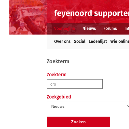
Voorpagina
Nieuws
Forums
In
Over ons
Social
Ledenlijst
Wie onlin
Zoekterm
Zoekterm
Zoekgebied