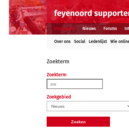
Voorpagina
Nieuws
Forums
In
Over ons
Social
Ledenlijst
Wie onlin
Zoekterm
Zoekterm
Zoekgebied