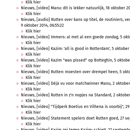
Klik hier
Nieuws, [video] Manu: dit is lekker natuurlijk, 18 oktober 20
Klik hier
Nieuws, [audio] Rutten over kans op titel, de routiniers, 
9 oktober 2014, 06:55:22
Klik hier
Nieuws, [video] Immers: al met al een goede zondag, 5 okto
Klik hier
Nieuws, [video] Kazim: 'all is good in Rotterdam', 5 oktober 
Klik hier
Nieuws, [video] Kazim "was pissed" op Botteghin, 5 oktober
Klik hier
Nieuws, [video] Rutten: moesten over drempel heen, 5 oktob
Klik hier
Nieuws, [video] Déjà vu voor matchwinner Manu, 2 oktober 
Klik hier
Nieuws, [video] Rutten in z'n nopjes na Standard, 2 oktober
Klik hier
Nieuws, [video] "Tijdperk Boetius en Vilhena is voorbij", 29
Klik hier
Nieuws, [video] Statement spelers doet Rutten goed, 27 se
Klik hier
Nieuws, [video] Karim zei tegen Kazim: schiet!, 27 septembe