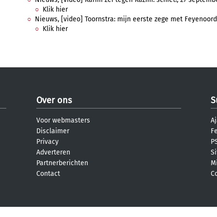
Klik hier
Nieuws, [video] Toornstra: mijn eerste zege met Feyenoord,
Klik hier
Over ons
S
Voor webmasters
Aj
Disclaimer
F
Privacy
PS
Adverteren
S
Partnerberichten
M
Contact
C