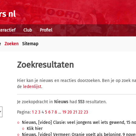
teractief
Club
Profiel
e
Zoeken
Sitemap
Zoekresultaten
Hier kan je nieuws en reacties doorzoeken. Ben je op zoek na
de
ledenlijst
.
Je zoekopdracht in
Nieuws
had
553
resultaten.
Pagina:
1
2
3
4
5
6
7
8
...
19
20
21
22
23
Nieuws, [video] Clasie: veel jongens wel iets gewend, 15 n
Klik hier
Nieuws, [video] Vermeer: Oranje voelt als beloning, 9 novem