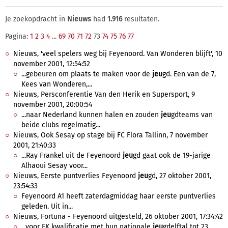
Je zoekopdracht in
Nieuws
had
1.916
resultaten.
Pagina:
1
2
3
4
...
69
70
71
72
73
74
75
76
77
Nieuws, 'veel spelers weg bij Feyenoord. Van Wonderen blijft', 10
november 2001, 12:54:52
...gebeuren om plaats te maken voor de
jeu
gd. Een van de 7,
Kees van Wonderen,...
Nieuws, Persconferentie Van den Herik en Supersport, 9
november 2001, 20:00:54
...naar Nederland kunnen halen en zouden
jeu
gdteams van
beide clubs regelmatig...
Nieuws, Ook Sesay op stage bij FC Flora Tallinn, 7 november
2001, 21:40:33
...Ray Frankel uit de Feyenoord
jeu
gd gaat ook de 19-jarige
Alhaoui Sesay voor...
Nieuws, Eerste puntverlies Feyenoord
jeu
gd, 27 oktober 2001,
23:54:33
Feyenoord A1 heeft zaterdagmiddag haar eerste puntverlies
geleden. Uit in...
Nieuws, Fortuna - Feyenoord uitgesteld, 26 oktober 2001, 17:34:42
...voor EK kwalificatie met hun nationale
jeu
gdelftal tot 23