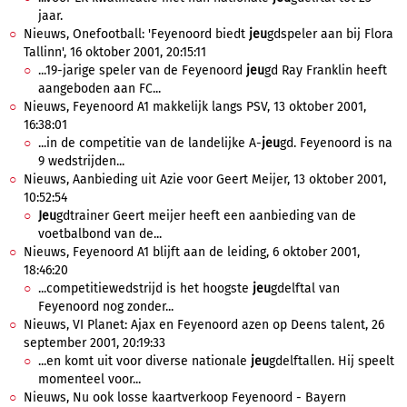
jaar.
Nieuws, Onefootball: 'Feyenoord biedt
jeu
gdspeler aan bij Flora
Tallinn', 16 oktober 2001, 20:15:11
...19-jarige speler van de Feyenoord
jeu
gd Ray Franklin heeft
aangeboden aan FC...
Nieuws, Feyenoord A1 makkelijk langs PSV, 13 oktober 2001,
16:38:01
...in de competitie van de landelijke A-
jeu
gd. Feyenoord is na
9 wedstrijden...
Nieuws, Aanbieding uit Azie voor Geert Meijer, 13 oktober 2001,
10:52:54
Jeu
gdtrainer Geert meijer heeft een aanbieding van de
voetbalbond van de...
Nieuws, Feyenoord A1 blijft aan de leiding, 6 oktober 2001,
18:46:20
...competitiewedstrijd is het hoogste
jeu
gdelftal van
Feyenoord nog zonder...
Nieuws, VI Planet: Ajax en Feyenoord azen op Deens talent, 26
september 2001, 20:19:33
...en komt uit voor diverse nationale
jeu
gdelftallen. Hij speelt
momenteel voor...
Nieuws, Nu ook losse kaartverkoop Feyenoord - Bayern