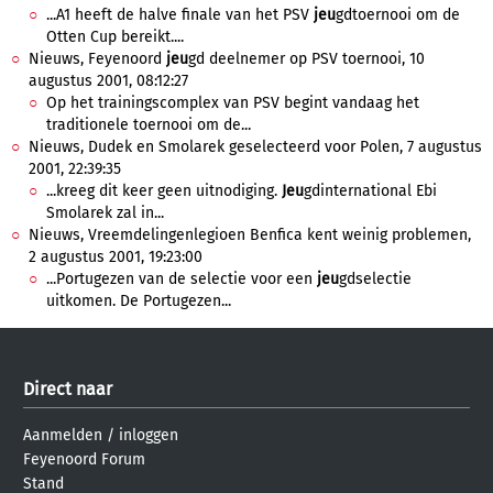
...A1 heeft de halve finale van het PSV
jeu
gdtoernooi om de
Otten Cup bereikt....
Nieuws, Feyenoord
jeu
gd deelnemer op PSV toernooi, 10
augustus 2001, 08:12:27
Op het trainingscomplex van PSV begint vandaag het
traditionele toernooi om de...
Nieuws, Dudek en Smolarek geselecteerd voor Polen, 7 augustus
2001, 22:39:35
...kreeg dit keer geen uitnodiging.
Jeu
gdinternational Ebi
Smolarek zal in...
Nieuws, Vreemdelingenlegioen Benfica kent weinig problemen,
2 augustus 2001, 19:23:00
...Portugezen van de selectie voor een
jeu
gdselectie
uitkomen. De Portugezen...
Direct naar
Aanmelden
/
inloggen
Feyenoord Forum
Stand