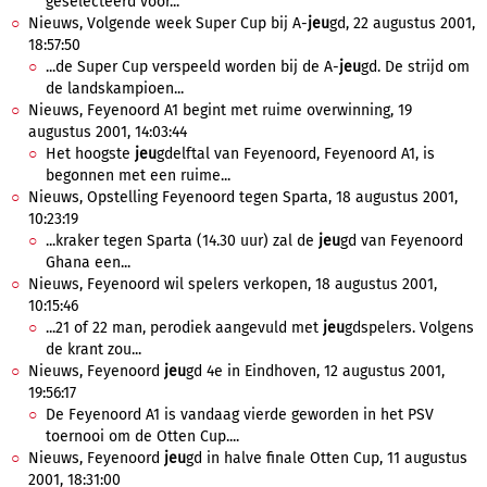
geselecteerd voor...
Nieuws, Volgende week Super Cup bij A-
jeu
gd, 22 augustus 2001,
18:57:50
...de Super Cup verspeeld worden bij de A-
jeu
gd. De strijd om
de landskampioen...
Nieuws, Feyenoord A1 begint met ruime overwinning, 19
augustus 2001, 14:03:44
Het hoogste
jeu
gdelftal van Feyenoord, Feyenoord A1, is
begonnen met een ruime...
Nieuws, Opstelling Feyenoord tegen Sparta, 18 augustus 2001,
10:23:19
...kraker tegen Sparta (14.30 uur) zal de
jeu
gd van Feyenoord
Ghana een...
Nieuws, Feyenoord wil spelers verkopen, 18 augustus 2001,
10:15:46
...21 of 22 man, perodiek aangevuld met
jeu
gdspelers. Volgens
de krant zou...
Nieuws, Feyenoord
jeu
gd 4e in Eindhoven, 12 augustus 2001,
19:56:17
De Feyenoord A1 is vandaag vierde geworden in het PSV
toernooi om de Otten Cup....
Nieuws, Feyenoord
jeu
gd in halve finale Otten Cup, 11 augustus
2001, 18:31:00