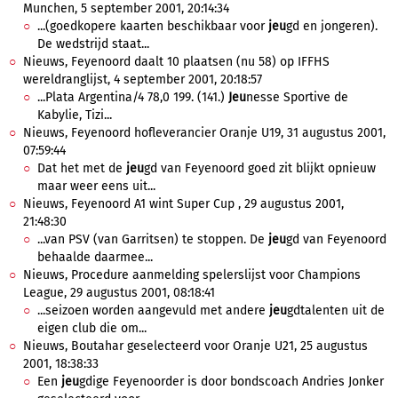
Munchen, 5 september 2001, 20:14:34
...(goedkopere kaarten beschikbaar voor
jeu
gd en jongeren).
De wedstrijd staat...
Nieuws, Feyenoord daalt 10 plaatsen (nu 58) op IFFHS
wereldranglijst, 4 september 2001, 20:18:57
...Plata Argentina/4 78,0 199. (141.)
Jeu
nesse Sportive de
Kabylie, Tizi...
Nieuws, Feyenoord hofleverancier Oranje U19, 31 augustus 2001,
07:59:44
Dat het met de
jeu
gd van Feyenoord goed zit blijkt opnieuw
maar weer eens uit...
Nieuws, Feyenoord A1 wint Super Cup , 29 augustus 2001,
21:48:30
...van PSV (van Garritsen) te stoppen. De
jeu
gd van Feyenoord
behaalde daarmee...
Nieuws, Procedure aanmelding spelerslijst voor Champions
League, 29 augustus 2001, 08:18:41
...seizoen worden aangevuld met andere
jeu
gdtalenten uit de
eigen club die om...
Nieuws, Boutahar geselecteerd voor Oranje U21, 25 augustus
2001, 18:38:33
Een
jeu
gdige Feyenoorder is door bondscoach Andries Jonker