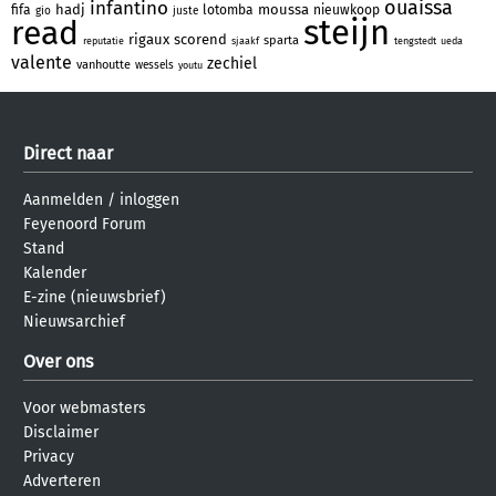
ouaissa
infantino
hadj
moussa
fifa
lotomba
nieuwkoop
gio
juste
steijn
read
rigaux
scorend
sparta
reputatie
sjaakf
tengstedt
ueda
valente
zechiel
vanhoutte
wessels
youtu
Direct naar
Aanmelden
/
inloggen
Feyenoord Forum
Stand
Kalender
E-zine (nieuwsbrief)
Nieuwsarchief
Over ons
Voor webmasters
Disclaimer
Privacy
Adverteren