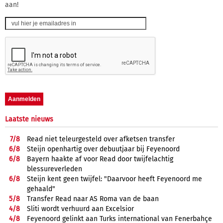
aan!
Laatste nieuws
7/
8
Read niet teleurgesteld over afketsen transfer
6/
8
Steijn openhartig over debuutjaar bij Feyenoord
6/
8
Bayern haakte af voor Read door twijfelachtig
blessureverleden
6/
8
Steijn kent geen twijfel: "Daarvoor heeft Feyenoord me
gehaald"
5/
8
Transfer Read naar AS Roma van de baan
4/
8
Sliti wordt verhuurd aan Excelsior
4/
8
Feyenoord gelinkt aan Turks international van Fenerbahçe