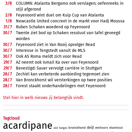
3/
8
COLUMN: Atalanta Bergamo ook verslagen; oefenreeks in
stijl afgerond
2/
8
Feyenoord wint duel om Kuip Cup van Atalanta
1/
8
Newcastle United concreet in de markt voor Hadj Moussa
31/
7
Ruben Schaken woedend op Feyenoord
30/
7
Twente ziet bod op Schaken resoluut van tafel geveegd
worden
30/
7
Feyenoord ziet in Van Rooij opvolger Read
30/
7
Interesse in Tengstedt vanuit de MLS
30/
7
Ook AS Roma meldt zich voor Read
29/
7
AZ neemt ook Ismail Ka over van Feyenoord
29/
7
Bevestigd: Sauer vervolgt carrière in Stuttgart
28/
7
Zechiël kan verbeterde aanbieding tegemoet zien
28/
7
Van Bronckhorst wil versterkingen op twee posities
28/
7
Forest staakt onderhandelingen met Feyenoord
Stel hier in welk nieuws jij belangrijk vindt.
Tagcloud
acardipane
deijl
bronckhorst
eenhoorn
elsenhout
borges
aivd