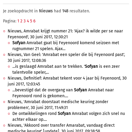
Je zoekopdracht in
Nieuws
had
148
resultaten.
Pagina:
1
2
3
4
5
6
Nieuws, Amrabat krijgt nummer 21: 'Ajax? ik wilde per se naar
Feyenoord', 30 juni 2017, 12:30:21
Sofyan
Amrabat gaat bij Feyenoord komend seizoen met
rugnummer 21 spelen. Ajax...
Nieuws, Van Geel: 'Amrabat een speler die bij Feyenoord past',
30 juni 2017, 12:08:36
...is geslaagd Amrabat aan te trekken. '
Sofyan
is een zeer
talentvolle speler,...
Nieuws, Definitief: Amrabat tekent voor 4 jaar bij Feyenoord, 30
juni 2017, 12:03:45
...bevestigd dat de overgang van
Sofyan
Amrabat naar
Feyenoord rond is gekomen....
Nieuws, 'Amrabat doorstaat medische keuring zonder
problemen', 30 juni 2017, 11:49:31
De ontwikkelingen rond
Sofyan
Amrabat volgen zich snel nu
achter elkaar op....
Nieuws, 'Akkoord over transfer Amarabat, vandaag direct
medische keuring' [update], 30 juni 2017, 09:38:58