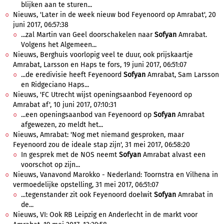
blijken aan te sturen...
Nieuws, 'Later in de week nieuw bod Feyenoord op Amrabat', 20
juni 2017, 06:57:38
...zal Martin van Geel doorschakelen naar
Sofyan
Amrabat.
Volgens het Algemeen...
Nieuws, Berghuis voorlopig veel te duur, ook prijskaartje
Amrabat, Larsson en Haps te fors, 19 juni 2017, 06:51:07
...de eredivisie heeft Feyenoord
Sofyan
Amrabat, Sam Larsson
en Ridgeciano Haps...
Nieuws, 'FC Utrecht wijst openingsaanbod Feyenoord op
Amrabat af', 10 juni 2017, 07:10:31
...een openingsaanbod van Feyenoord op
Sofyan
Amrabat
afgewezen, zo meldt het...
Nieuws, Amrabat: 'Nog met niemand gesproken, maar
Feyenoord zou de ideale stap zijn', 31 mei 2017, 06:58:20
In gesprek met de NOS neemt
Sofyan
Amrabat alvast een
voorschot op zijn...
Nieuws, Vanavond Marokko - Nederland: Toornstra en Vilhena in
vermoedelijke opstelling, 31 mei 2017, 06:51:07
...tegenstander zit ook Feyenoord doelwit
Sofyan
Amrabat in
de...
Nieuws, VI: Ook RB Leipzig en Anderlecht in de markt voor