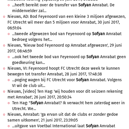
...heeft bereikt over de transfer van
Sofyan
Amrabat. De
middenvelder zal...
Nieuws, AD: Bod Feyenoord van een kleine 3 miljoen afgewezen,
FC Utrecht wil meer dan 5 miljoen voor Amrabat, 30 juni 2017,
06:51:04
...tweede afgewezen bod van Feyenoord op
Sofyan
Amrabat
bedroeg volgens het...
Nieuws, 'Nieuw bod Feyenoord op Amrabat afgewezen', 29 juni
2017, 08:46:59
...ook het tweede bod van Feyenoord op
Sofyan
Amrabat geen
goedkeuring kan...
Nieuws, VI: Feyenoord hoopt FC Utrecht deze week te kunnen
bewegen tot transfer Amrabat, 28 juni 2017, 17:48:38
...poging wagen bij FC Utrecht voor
Sofyan
Amrabat. Volgens
VI wil de club uit...
Nieuws, [video] Ten Hag: 'wij houden voor dit seizoen rekening
met Amrabat', 26 juni 2017, 20:50:34
Ten Hag: "
Sofyan
Amrabat? Ik verwacht hem zaterdag weer in
Utrecht. We...
Nieuws, Amrabat: 'ga ervan uit dat de clubs er zonder gedoe
samen uitkomen', 21 juni 2017, 23:39:05
...uitgave van Voetbal International laat
Sofyan
Amrabat