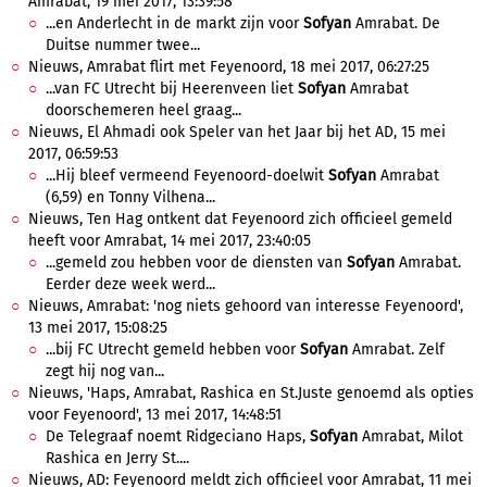
Amrabat, 19 mei 2017, 13:39:58
...en Anderlecht in de markt zijn voor
Sofyan
Amrabat. De
Duitse nummer twee...
Nieuws, Amrabat flirt met Feyenoord, 18 mei 2017, 06:27:25
...van FC Utrecht bij Heerenveen liet
Sofyan
Amrabat
doorschemeren heel graag...
Nieuws, El Ahmadi ook Speler van het Jaar bij het AD, 15 mei
2017, 06:59:53
...Hij bleef vermeend Feyenoord-doelwit
Sofyan
Amrabat
(6,59) en Tonny Vilhena...
Nieuws, Ten Hag ontkent dat Feyenoord zich officieel gemeld
heeft voor Amrabat, 14 mei 2017, 23:40:05
...gemeld zou hebben voor de diensten van
Sofyan
Amrabat.
Eerder deze week werd...
Nieuws, Amrabat: 'nog niets gehoord van interesse Feyenoord',
13 mei 2017, 15:08:25
...bij FC Utrecht gemeld hebben voor
Sofyan
Amrabat. Zelf
zegt hij nog van...
Nieuws, 'Haps, Amrabat, Rashica en St.Juste genoemd als opties
voor Feyenoord', 13 mei 2017, 14:48:51
De Telegraaf noemt Ridgeciano Haps,
Sofyan
Amrabat, Milot
Rashica en Jerry St....
Nieuws, AD: Feyenoord meldt zich officieel voor Amrabat, 11 mei