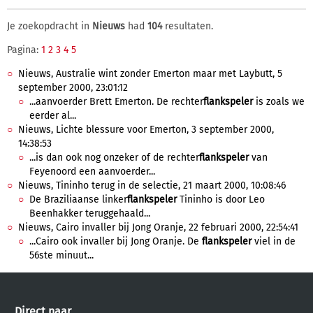
Je zoekopdracht in
Nieuws
had
104
resultaten.
Pagina:
1
2
3
4
5
Nieuws, Australie wint zonder Emerton maar met Laybutt, 5
september 2000, 23:01:12
...aanvoerder Brett Emerton. De rechter
flankspeler
is zoals we
eerder al...
Nieuws, Lichte blessure voor Emerton, 3 september 2000,
14:38:53
...is dan ook nog onzeker of de rechter
flankspeler
van
Feyenoord een aanvoerder...
Nieuws, Tininho terug in de selectie, 21 maart 2000, 10:08:46
De Braziliaanse linker
flankspeler
Tininho is door Leo
Beenhakker teruggehaald...
Nieuws, Cairo invaller bij Jong Oranje, 22 februari 2000, 22:54:41
...Cairo ook invaller bij Jong Oranje. De
flankspeler
viel in de
56ste minuut...
Direct naar