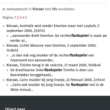
Je zoekopdracht in
Nieuws
had
104
resultaten.
Pagina:
1
2
3
4
5
Nieuws, Australie wint zonder Emerton maar met Laybutt, 5
september 2000, 23:01:12
...aanvoerder Brett Emerton. De rechter
flankspeler
is zoals we
eerder al...
Nieuws, Lichte blessure voor Emerton, 3 september 2000,
14:38:53
...is dan ook nog onzeker of de rechter
flankspeler
van
Feyenoord een aanvoerder...
Nieuws, Tininho terug in de selectie, 21 maart 2000, 10:08:46
De Braziliaanse linker
flankspeler
Tininho is door Leo
Beenhakker teruggehaald...
Nieuws, Cairo invaller bij Jong Oranje, 22 februari 2000, 22:54:41
...Cairo ook invaller bij Jong Oranje. De
flankspeler
viel in de
56ste minuut...
Direct naar