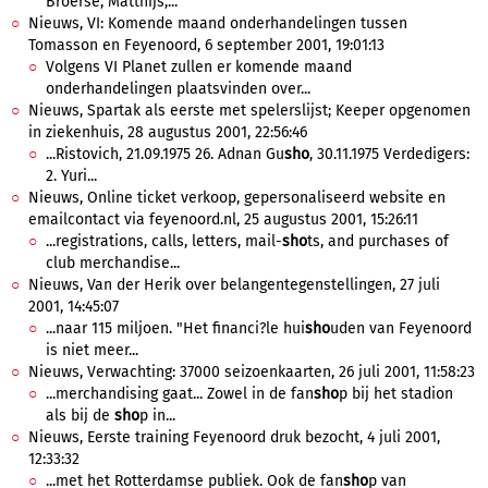
Broerse, Matthijs,...
Nieuws, VI: Komende maand onderhandelingen tussen
Tomasson en Feyenoord, 6 september 2001, 19:01:13
Volgens VI Planet zullen er komende maand
onderhandelingen plaatsvinden over...
Nieuws, Spartak als eerste met spelerslijst; Keeper opgenomen
in ziekenhuis, 28 augustus 2001, 22:56:46
...Ristovich, 21.09.1975 26. Adnan Gu
sho
, 30.11.1975 Verdedigers:
2. Yuri...
Nieuws, Online ticket verkoop, gepersonaliseerd website en
emailcontact via feyenoord.nl, 25 augustus 2001, 15:26:11
...registrations, calls, letters, mail-
sho
ts, and purchases of
club merchandise...
Nieuws, Van der Herik over belangentegenstellingen, 27 juli
2001, 14:45:07
...naar 115 miljoen. "Het financi?le hui
sho
uden van Feyenoord
is niet meer...
Nieuws, Verwachting: 37000 seizoenkaarten, 26 juli 2001, 11:58:23
...merchandising gaat... Zowel in de fan
sho
p bij het stadion
als bij de
sho
p in...
Nieuws, Eerste training Feyenoord druk bezocht, 4 juli 2001,
12:33:32
...met het Rotterdamse publiek. Ook de fan
sho
p van