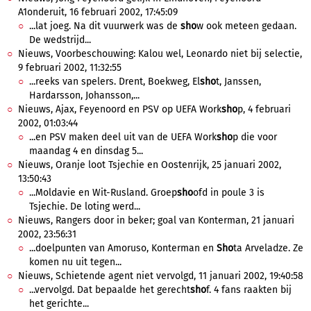
A1onderuit, 16 februari 2002, 17:45:09
...lat joeg. Na dit vuurwerk was de
sho
w ook meteen gedaan.
De wedstrijd...
Nieuws, Voorbeschouwing: Kalou wel, Leonardo niet bij selectie,
9 februari 2002, 11:32:55
...reeks van spelers. Drent, Boekweg, El
sho
t, Janssen,
Hardarsson, Johansson,...
Nieuws, Ajax, Feyenoord en PSV op UEFA Work
sho
p, 4 februari
2002, 01:03:44
...en PSV maken deel uit van de UEFA Work
sho
p die voor
maandag 4 en dinsdag 5...
Nieuws, Oranje loot Tsjechie en Oostenrijk, 25 januari 2002,
13:50:43
...Moldavie en Wit-Rusland. Groep
sho
ofd in poule 3 is
Tsjechie. De loting werd...
Nieuws, Rangers door in beker; goal van Konterman, 21 januari
2002, 23:56:31
...doelpunten van Amoruso, Konterman en
Sho
ta Arveladze. Ze
komen nu uit tegen...
Nieuws, Schietende agent niet vervolgd, 11 januari 2002, 19:40:58
...vervolgd. Dat bepaalde het gerecht
sho
f. 4 fans raakten bij
het gerichte...