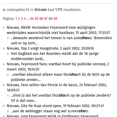
Je zoekopdracht in
Nieuws
had
1.711
resultaten.
Pagina:
1
2
3
4
...
64
65
66
67
68
69
Nieuws, KNVB: Verzoeken Feyenoord voor wijzigingen
wedstrijden waarschijnlijk niet haalbaar, 15 april 2002, 17:33:57
...bewuste weekend het toneel is van auto
sho
ws. 'Bovendien
valt er op zo?n...
Nieuws, Top 3 volgt Hoogstrate, 2 april 2002, 20:06:16
Het Dagblad van het Noorden meldt dat de 18-jarige
middenvelder Jordi...
Nieuws, Feyenoord fans: voetbal hoort bij publieke omroep, 2
maart 2002, 16:14:35
...voetbal absoluut alleen maar thui
sho
ort bij de NOS op de
publieke zender....
Nieuws, Fans willen Van Persie in de basis, 24 februari 2002,
18:09:31
...Vind jij dat het voetbal thui
sho
ort op de publieke zenders?
Of is dat voor...
Nieuws, Site De Kuip stond open, 19 februari 2002, 00:27:47
...van de weblogger staan nog wel screen
sho
ts.
Nieuws, Jong Feyenoord gelijk in Eindhoven; Feyenoord