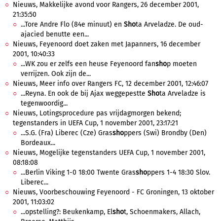
Nieuws, Makkelijke avond voor Rangers, 26 december 2001,
21:35:50
...Tore Andre Flo (84e minuut) en
Sho
ta Arveladze. De oud-
ajacied benutte een...
Nieuws, Feyenoord doet zaken met Japanners, 16 december
2001, 10:40:33
...WK zou er zelfs een heuse Feyenoord fan
sho
p moeten
verrijzen. Ook zijn de...
Nieuws, Meer info over Rangers FC, 12 december 2001, 12:46:07
...Reyna. En ook de bij Ajax weggepestte
Sho
ta Arveladze is
tegenwoordig...
Nieuws, Lotingsprocedure pas vrijdagmorgen bekend;
tegenstanders in UEFA Cup, 1 november 2001, 23:17:21
...S.G. (Fra) Liberec (Cze) Gras
sho
ppers (Swi) Brondby (Den)
Bordeaux...
Nieuws, Mogelijke tegenstanders UEFA Cup, 1 november 2001,
08:18:08
...Berlin Viking 1-0 18:00 Twente Gras
sho
ppers 1-4 18:30 Slov.
Liberec...
Nieuws, Voorbeschouwing Feyenoord - FC Groningen, 13 oktober
2001, 11:03:02
...opstelling?: Beukenkamp, El
sho
t, Schoenmakers, Allach,