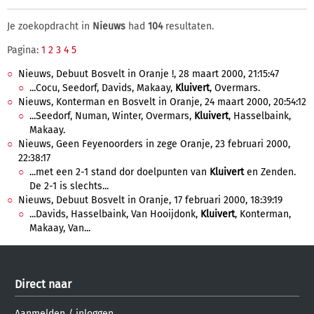
Je zoekopdracht in
Nieuws
had
104
resultaten.
Pagina:
1
2
3
4
5
Nieuws, Debuut Bosvelt in Oranje !, 28 maart 2000, 21:15:47
...Cocu, Seedorf, Davids, Makaay,
Kluivert
, Overmars.
Nieuws, Konterman en Bosvelt in Oranje, 24 maart 2000, 20:54:12
...Seedorf, Numan, Winter, Overmars,
Kluivert
, Hasselbaink,
Makaay.
Nieuws, Geen Feyenoorders in zege Oranje, 23 februari 2000,
22:38:17
...met een 2-1 stand dor doelpunten van
Kluivert
en Zenden.
De 2-1 is slechts...
Nieuws, Debuut Bosvelt in Oranje, 17 februari 2000, 18:39:19
...Davids, Hasselbaink, Van Hooijdonk,
Kluivert
, Konterman,
Makaay, Van...
Direct naar
Aanmelden
/
inloggen