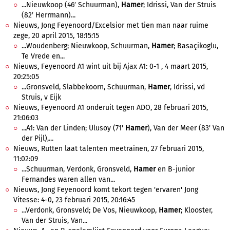
...Nieuwkoop (46′ Schuurman),
Hamer
; Idrissi, Van der Struis
(82′ Herrmann)...
Nieuws, Jong Feyenoord/Excelsior met tien man naar ruime
zege, 20 april 2015, 18:15:15
...Woudenberg; Nieuwkoop, Schuurman,
Hamer
; Basaçikoglu,
Te Vrede en...
Nieuws, Feyenoord A1 wint uit bij Ajax A1: 0-1 , 4 maart 2015,
20:25:05
...Gronsveld, Slabbekoorn, Schuurman,
Hamer
, Idrissi, vd
Struis, v Eijk
Nieuws, Feyenoord A1 onderuit tegen ADO, 28 februari 2015,
21:06:03
...A1: Van der Linden; Ulusoy (71'
Hamer
), Van der Meer (83' Van
der Pijl),...
Nieuws, Rutten laat talenten meetrainen, 27 februari 2015,
11:02:09
...Schuurman, Verdonk, Gronsveld,
Hamer
en B-junior
Fernandes waren allen van...
Nieuws, Jong Feyenoord komt tekort tegen 'ervaren' Jong
Vitesse: 4-0, 23 februari 2015, 20:16:45
...Verdonk, Gronsveld; De Vos, Nieuwkoop,
Hamer
; Klooster,
Van der Struis, Van...