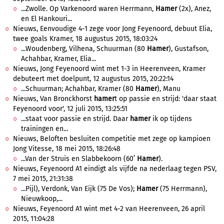
...Zwolle. Op Varkenoord waren Herrmann,
Hamer
(2x), Anez,
en El Hankouri...
Nieuws, Eenvoudige 4-1 zege voor Jong Feyenoord, debuut Elia,
twee goals Kramer, 18 augustus 2015, 18:03:24
...Woudenberg, Vilhena, Schuurman (80
Hamer
), Gustafson,
Achahbar, Kramer, Elia...
Nieuws, Jong Feyenoord wint met 1-3 in Heerenveen, Kramer
debuteert met doelpunt, 12 augustus 2015, 20:22:14
...Schuurman; Achahbar, Kramer (80
Hamer
), Manu
Nieuws, Van Bronckhorst
hamer
t op passie en strijd: 'daar staat
Feyenoord voor', 12 juli 2015, 13:25:51
...staat voor passie en strijd. Daar
hamer
ik op tijdens
trainingen en...
Nieuws, Beloften besluiten competitie met zege op kampioen
Jong Vitesse, 18 mei 2015, 18:26:48
...Van der Struis en Slabbekoorn (60’
Hamer
).
Nieuws, Feyenoord A1 eindigt als vijfde na nederlaag tegen PSV,
7 mei 2015, 21:31:38
...Pijl), Verdonk, Van Eijk (75 De Vos);
Hamer
(75 Herrmann),
Nieuwkoop,...
Nieuws, Feyenoord A1 wint met 4-2 van Heerenveen, 26 april
2015, 11:04:28