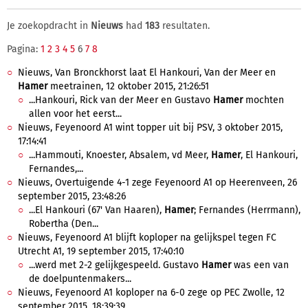
Je zoekopdracht in
Nieuws
had
183
resultaten.
Pagina:
1
2
3
4
5
6
7
8
Nieuws, Van Bronckhorst laat El Hankouri, Van der Meer en
Hamer
meetrainen, 12 oktober 2015, 21:26:51
...Hankouri, Rick van der Meer en Gustavo
Hamer
mochten
allen voor het eerst...
Nieuws, Feyenoord A1 wint topper uit bij PSV, 3 oktober 2015,
17:14:41
...Hammouti, Knoester, Absalem, vd Meer,
Hamer
, El Hankouri,
Fernandes,...
Nieuws, Overtuigende 4-1 zege Feyenoord A1 op Heerenveen, 26
september 2015, 23:48:26
...El Hankouri (67' Van Haaren),
Hamer
; Fernandes (Herrmann),
Robertha (Den...
Nieuws, Feyenoord A1 blijft koploper na gelijkspel tegen FC
Utrecht A1, 19 september 2015, 17:40:10
...werd met 2-2 gelijkgespeeld. Gustavo
Hamer
was een van
de doelpuntenmakers...
Nieuws, Feyenoord A1 koploper na 6-0 zege op PEC Zwolle, 12
september 2015, 18:39:39