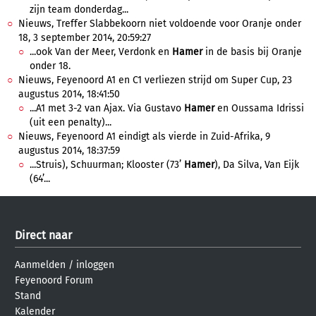
zijn team donderdag...
Nieuws, Treffer Slabbekoorn niet voldoende voor Oranje onder
18, 3 september 2014, 20:59:27
...ook Van der Meer, Verdonk en
Hamer
in de basis bij Oranje
onder 18.
Nieuws, Feyenoord A1 en C1 verliezen strijd om Super Cup, 23
augustus 2014, 18:41:50
...A1 met 3-2 van Ajax. Via Gustavo
Hamer
en Oussama Idrissi
(uit een penalty)...
Nieuws, Feyenoord A1 eindigt als vierde in Zuid-Afrika, 9
augustus 2014, 18:37:59
...Struis), Schuurman; Klooster (73’
Hamer
), Da Silva, Van Eijk
(64’...
Direct naar
Aanmelden
/
inloggen
Feyenoord Forum
Stand
Kalender