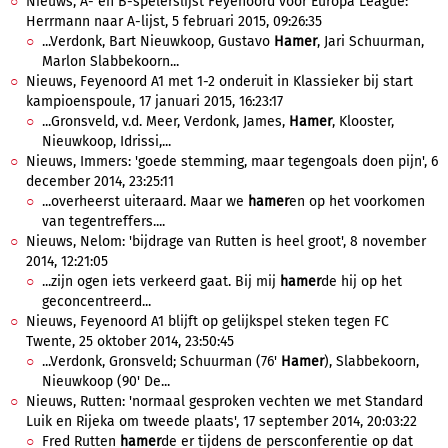
Nieuws, A- en B-spelerslijst Feyenoord voor Europa League:
Herrmann naar A-lijst, 5 februari 2015, 09:26:35
...Verdonk, Bart Nieuwkoop, Gustavo
Hamer
, Jari Schuurman,
Marlon Slabbekoorn...
Nieuws, Feyenoord A1 met 1-2 onderuit in Klassieker bij start
kampioenspoule, 17 januari 2015, 16:23:17
...Gronsveld, v.d. Meer, Verdonk, James,
Hamer
, Klooster,
Nieuwkoop, Idrissi,...
Nieuws, Immers: 'goede stemming, maar tegengoals doen pijn', 6
december 2014, 23:25:11
...overheerst uiteraard. Maar we
hamer
en op het voorkomen
van tegentreffers....
Nieuws, Nelom: 'bijdrage van Rutten is heel groot', 8 november
2014, 12:21:05
...zijn ogen iets verkeerd gaat. Bij mij
hamer
de hij op het
geconcentreerd...
Nieuws, Feyenoord A1 blijft op gelijkspel steken tegen FC
Twente, 25 oktober 2014, 23:50:45
...Verdonk, Gronsveld; Schuurman (76'
Hamer
), Slabbekoorn,
Nieuwkoop (90' De...
Nieuws, Rutten: 'normaal gesproken vechten we met Standard
Luik en Rijeka om tweede plaats', 17 september 2014, 20:03:22
Fred Rutten
hamer
de er tijdens de persconferentie op dat