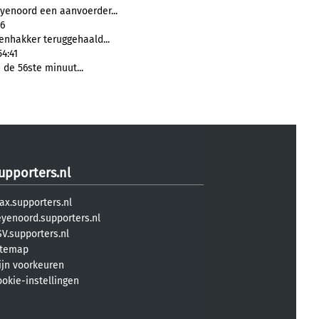
yenoord een aanvoerder...
46
enhakker teruggehaald...
54:41
n de 56ste minuut...
upporters.nl
ax.supporters.nl
eyenoord.supporters.nl
V.supporters.nl
itemap
ijn voorkeuren
ookie-instellingen