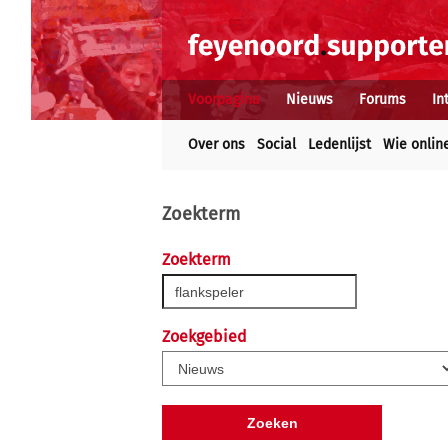
Voorpagina
Nieuws
Forums
In
Over ons
Social
Ledenlijst
Wie onlin
Zoekterm
Zoekterm
Zoekgebied