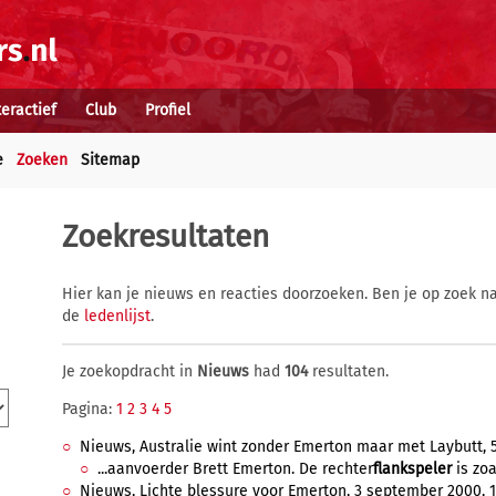
teractief
Club
Profiel
e
Zoeken
Sitemap
Zoekresultaten
Hier kan je nieuws en reacties doorzoeken. Ben je op zoek na
de
ledenlijst
.
Je zoekopdracht in
Nieuws
had
104
resultaten.
Pagina:
1
2
3
4
5
Nieuws, Australie wint zonder Emerton maar met Laybutt, 5
...aanvoerder Brett Emerton. De rechter
flankspeler
is zoa
Nieuws, Lichte blessure voor Emerton, 3 september 2000, 1