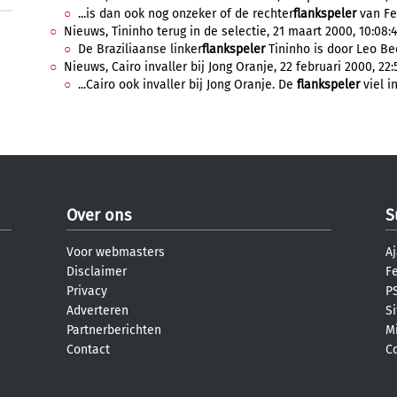
...is dan ook nog onzeker of de rechter
flankspeler
van Fe
Nieuws, Tininho terug in de selectie, 21 maart 2000, 10:08:
De Braziliaanse linker
flankspeler
Tininho is door Leo Be
Nieuws, Cairo invaller bij Jong Oranje, 22 februari 2000, 22:
...Cairo ook invaller bij Jong Oranje. De
flankspeler
viel i
Over ons
S
Voor webmasters
Aj
Disclaimer
F
Privacy
PS
Adverteren
S
Partnerberichten
M
Contact
C