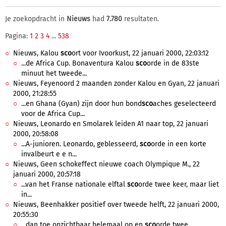
Je zoekopdracht in
Nieuws
had
7.780
resultaten.
Pagina:
1
2
3
4
...
538
Nieuws, Kalou
sco
ort voor Ivoorkust, 22 januari 2000, 22:03:12
...de Africa Cup. Bonaventura Kalou
sco
orde in de 83ste
minuut het tweede...
Nieuws, Feyenoord 2 maanden zonder Kalou en Gyan, 22 januari
2000, 21:28:55
...en Ghana (Gyan) zijn door hun bond
sco
aches geselecteerd
voor de Africa Cup...
Nieuws, Leonardo en Smolarek leiden A1 naar top, 22 januari
2000, 20:58:08
...A-junioren. Leonardo, geblesseerd,
sco
orde in een korte
invalbeurt e e n...
Nieuws, Geen schokeffect nieuwe coach Olympique M., 22
januari 2000, 20:57:18
...van het Franse nationale elftal
sco
orde twee keer, maar liet
in...
Nieuws, Beenhakker positief over tweede helft, 22 januari 2000,
20:55:30
...dan toe onzichtbaar helemaal op en
sco
orde twee